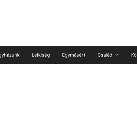
gyházunk
Lelkiség
Egymásért
Család
Kö