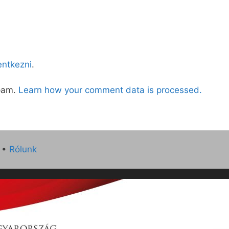
lentkezni
.
spam.
Learn how your comment data is processed.
•
Rólunk