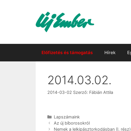
Kilépés
a
tartalomba
Előfizetés és támogatás
Hírek
E
2014.03.02.
2014-03-02
Szerző:
Fábián Attila
Kategória
Lapszámaink
Az új bíborosokról
Nemek a lelkipásztorkodásban (I. rész)