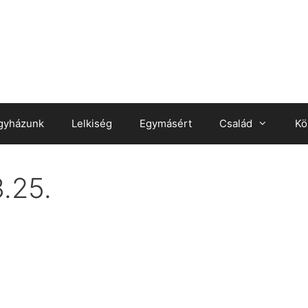
gyházunk
Lelkiség
Egymásért
Család
Kö
.25.