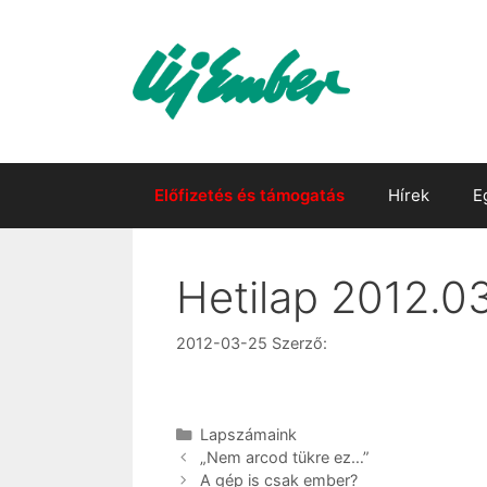
Kilépés
a
tartalomba
Előfizetés és támogatás
Hírek
E
Hetilap 2012.03
2012-03-25
Szerző:
Kategória
Lapszámaink
„Nem arcod tükre ez…”
A gép is csak ember?