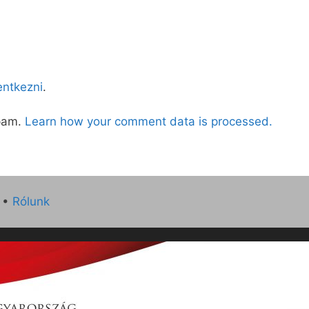
lentkezni
.
spam.
Learn how your comment data is processed.
•
Rólunk