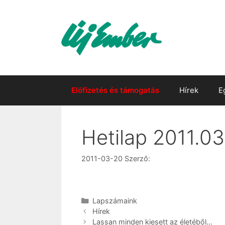
Kilépés
a
tartalomba
Előfizetés és támogatás
Hírek
E
Hetilap 2011.03
2011-03-20
Szerző:
Kategória
Lapszámaink
Hírek
Lassan minden kiesett az életéből…