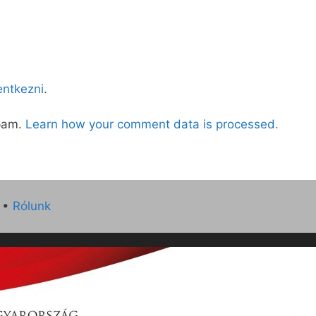
lentkezni
.
spam.
Learn how your comment data is processed.
•
Rólunk