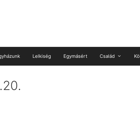
gyházunk
Lelkiség
Egymásért
Család
Kö
.20.