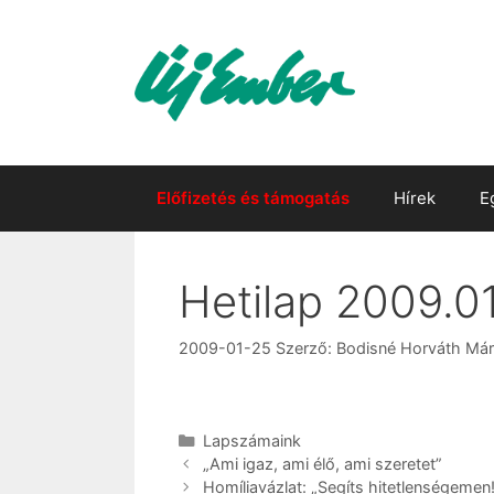
Kilépés
a
tartalomba
Előfizetés és támogatás
Hírek
E
Hetilap 2009.01
2009-01-25
Szerző:
Bodisné Horváth Már
Kategória
Lapszámaink
„Ami igaz, ami élő, ami szeretet”
Homíliavázlat: „Segíts hitetlenségemen!