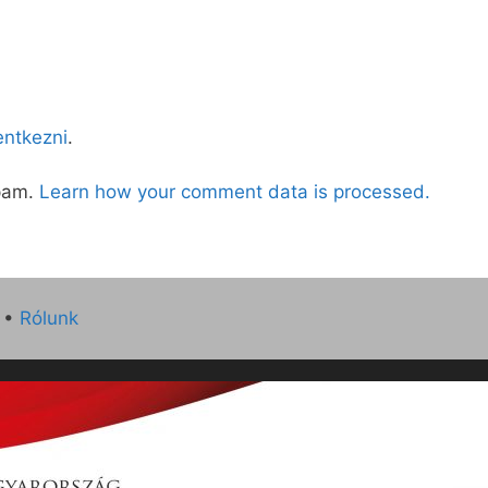
lentkezni
.
spam.
Learn how your comment data is processed.
•
Rólunk