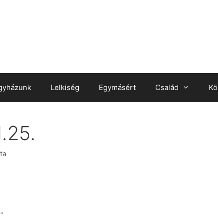
gyházunk
Lelkiség
Egymásért
Család
Kö
.25.
ta
”