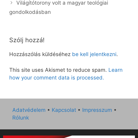
Világítótorony volt a magyar teológiai
gondolkodásban
Szólj hozzá!
Hozzászólás küldéséhez
be kell jelentkezni
.
This site uses Akismet to reduce spam.
Learn
how your comment data is processed.
Adatvédelem
•
Kapcsolat
•
Impresszum
•
Rólunk