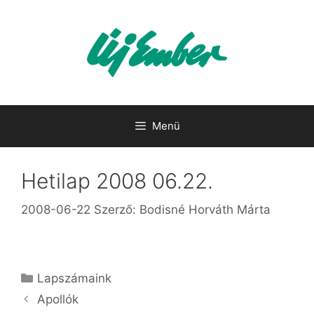
Kilépés
a
tartalomba
Menü
Hetilap 2008 06.22.
2008-06-22
Szerző:
Bodisné Horváth Márta
Kategória
Lapszámaink
Apollók