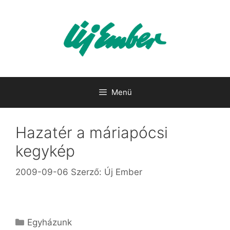
Kilépés
a
tartalomba
Menü
Hazatér a máriapócsi
kegykép
2009-09-06
Szerző:
Új Ember
Kategória
Egyházunk