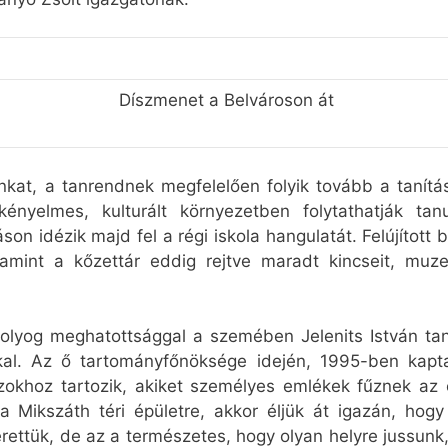
Díszmenet a Belvároson át
ánkat, a tanrendnek megfelelően folyik tovább a tanítá
kényelmes, kulturált környezetben folytathatják tan
áson idézik majd fel a régi iskola hangulatát. Felújítot
valamint a kőzettár eddig rejtve maradt kincseit, muze
solyog meghatottsággal a szemében Jelenits István ta
kal. Az ő tartományfőnöksége idején, 1995-ben kapta
azokhoz tartozik, akiket személyes emlékek fűznek az é
 a Mikszáth téri épületre, akkor éljük át igazán, hogy
ttük, de az a természetes, hogy olyan helyre jussunk, 