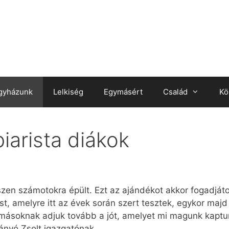
gyházunk
Lelkiség
Egymásért
Család
Kö
piarista diákok
iszen számotokra épült. Ezt az ajándékot akkor fogadjátok
, amelyre itt az évek során szert tesztek, egykor majd 
másoknak adjuk tovább a jót, amelyet mi magunk kaptun
hányó Zsolt igazgatónak.