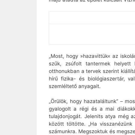
„Most, hogy »hazavittük« az iskol
szűk, zsúfolt tantermek helyett 
otthonukban a tervek szerint kiállít
hírű fizika- és biológiaszertár, 
szemléltető anyagait.
„Örülök, hogy hazataláltunk” – mo
gyalogolt a régi és a mai diákok
tulajdonjogát. Jelenits atya még 
között töltötte. „Ha visszanézünk
számunkra. Megszoktuk és megszere