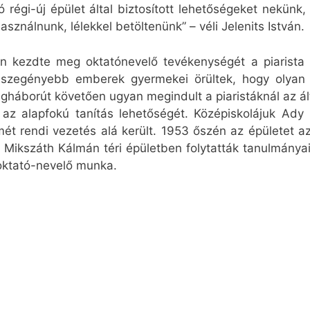
ó régi-új épület által biztosított lehetőségeket nekünk
sználnunk, lélekkel betöltenünk” – véli Jelenits István.
 kezdte meg oktatónevelő tevékenységét a piarista r
szegényebb emberek gyermekei örültek, hogy olyan i
ilágháborút követően ugyan megindult a piaristáknál az á
l az alapfokú tanítás lehetőségét. Középiskolájuk A
t rendi vezetés alá került. 1953 őszén az épületet a
 a Mikszáth Kálmán téri épületben folytatták tanulmán
 oktató-nevelő munka.