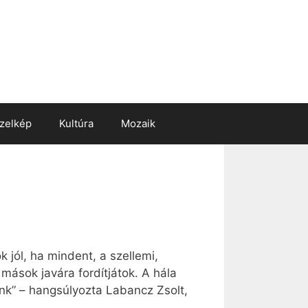
zelkép
Kultúra
Mozaik
 jól, ha mindent, a szellemi,
mások javára fordítjátok. A hála
k” – hangsúlyozta Labancz Zsolt,