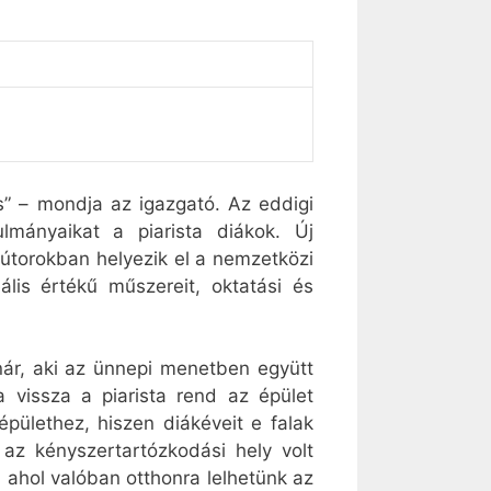
s” – mondja az igazgató. Az eddigi
ulmányaikat a piarista diákok. Új
t bútorokban helyezik el a nemzetközi
ális értékű műszereit, oktatási és
nár, aki az ünnepi menetben együtt
 vissza a piarista rend az épület
pülethez, hiszen diákéveit e falak
 az kényszertartózkodási hely volt
ahol valóban otthonra lelhetünk az