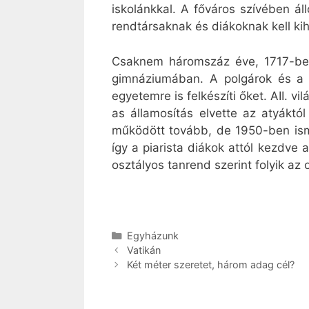
iskolánkkal. A főváros szívében áll
rendtársaknak és diákoknak kell kiha
Csaknem háromszáz éve, 1717-ben
gimnáziumában. A polgárok és a 
egyetemre is felkészíti őket. AII. v
as államosítás elvette az atyáktó
működött tovább, de 1950-ben ismé
így a piarista diákok attól kezdve
osztályos tanrend szerint folyik az
Kategória
Egyházunk
Vatikán
Két méter szeretet, három adag cél?