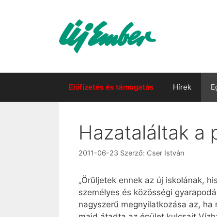
Kilépés
a
tartalomba
Előfizetés és támogatás
Hírek
E
Hazataláltak a 
2011-06-23
Szerző:
Cser István
„Örüljetek ennek az új iskolának, h
személyes és közösségi gyarapodást
nagyszerű megnyilatkozása az, ha 
majd átadta az épület kulcsait Víz