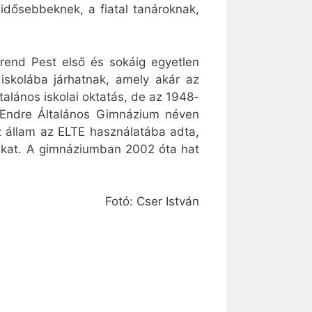
, idősebbeknek, a fiatal tanároknak,
end Pest első és sokáig egyetlen
skolába járhatnak, amely akár az
ltalános iskolai oktatás, de az 1948-
dy Endre Általános Gimnázium néven
z állam az ELTE használatába adta,
yaikat. A gimnáziumban 2002 óta hat
Fotó: Cser István