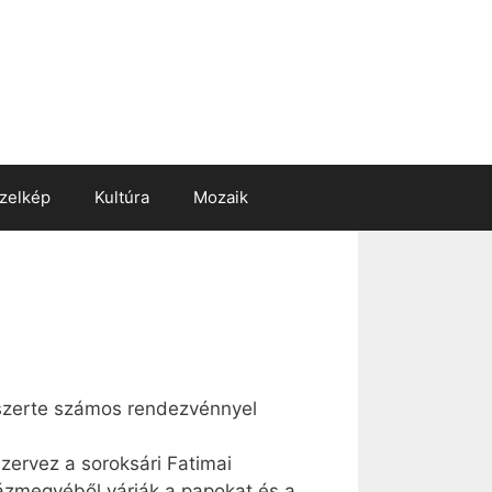
zelkép
Kultúra
Mozaik
ágszerte számos rendezvénnyel
zervez a soroksári Fatimai
ázmegyéből várják a papokat és a