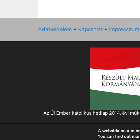
Adatvédelem
•
Kapcsolat
•
Impresszum
„Az Új Ember katolikus hetilap 2014. évi 
A weboldalon a minő
© 2026 Magyar Kurír - Új Ember
• Készült
Gen
You can find out mor