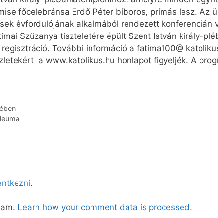
mise főcelebránsa Erdő Péter bíboros, prímás lesz. Az
sek évfordulójának alkalmából rendezett konferencián 
imai Szűzanya tiszteletére épült Szent István király-pl
egisztráció. További információ a fatima100@ katoliku
zletekért a www.katolikus.hu honlapot figyeljék. A pro
sében
ileuma
lentkezni
.
spam.
Learn how your comment data is processed.