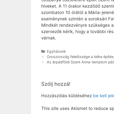
híveket. A 11 órakor kezdődő szent
szombaton 10 órától a Mária-jelené
eseménynek szintén a soroksári Fat
Mindkét rendezvényre szükséges a r
szervezők kérik, hogy a további rés
várnak.
Kategória
Egyházunk
Oroszország felelőssége a béke építé
Az árpádföldi Szent Anna-templom jub
Szólj hozzá!
Hozzászólás küldéséhez
be kell je
This site uses Akismet to reduce 