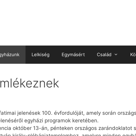
gyházunk
Lelkiség
Egymásért
Család
Kö
emlékeznek
fatimai jelenések 100. évfordulóját, amely során orsz
enéséről egyházi programok keretében.
ncia október 13-án, pénteken országos zarándoklatot s
 István király-plébániatemplomhoz, amelyre minden egyh