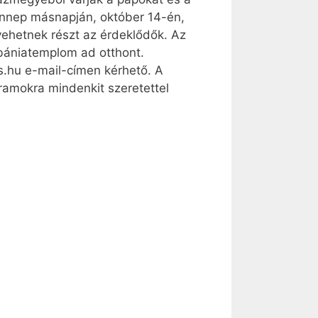
 ünnep másnapján, október 14-én,
vehetnek részt az érdeklődők. Az
ébániatemplom ad otthont.
s.hu e-mail-címen kérhető. A
gramokra mindenkit szeretettel