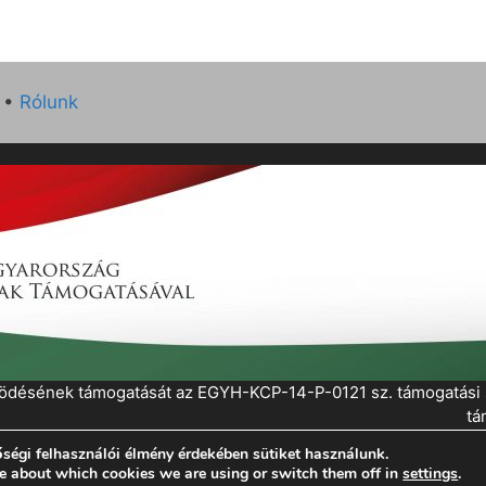
•
Rólunk
működésének támogatását az EGYH-KCP-14-P-0121 sz. támogatás
tá
ségi felhasználói élmény érdekében sütiket használunk.
eratePress
e about which cookies we are using or switch them off in
settings
.