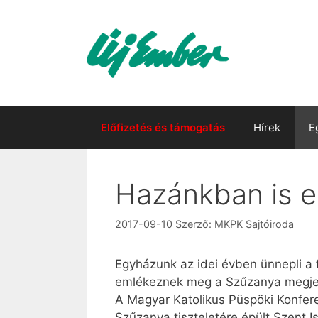
Kilépés
a
tartalomba
Előfizetés és támogatás
Hírek
E
Hazánkban is 
2017-09-10
Szerző:
MKPK Sajtóiroda
Egyházunk az idei évben ünnepli a 
emlékeznek meg a Szűzanya megjel
A Magyar Katolikus Püspöki Konfere
Szűzanya tiszteletére épült Szent