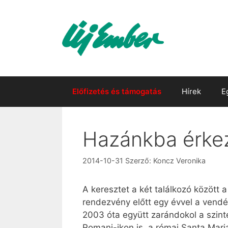
Kilépés
a
tartalomba
Előfizetés és támogatás
Hírek
E
Hazánkba érkezn
2014-10-31
Szerző:
Koncz Veronika
A keresztet a két találkozó között 
rendezvény előtt egy évvel a vendég
2003 óta együtt zarándokol a szinté
Romani-ikon is, a római Santa Mari