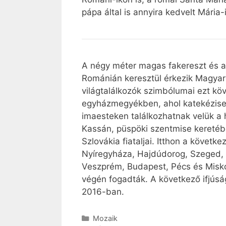
pápa által is annyira kedvelt Mária
A négy méter magas fakereszt és 
Románián keresztül érkezik Magyaro
világtalálkozók szimbólumai ezt kö
egyházmegyékben, ahol katekézisekk
imaesteken találkozhatnak velük a 
Kassán, püspöki szentmise keretéb
Szlovákia fiataljai. Itthon a követ
Nyíregyháza, Hajdúdorog, Szeged,
Veszprém, Budapest, Pécs és Miskol
végén fogadták. A következő ifjúság
2016-ban.
Kategória
Mozaik