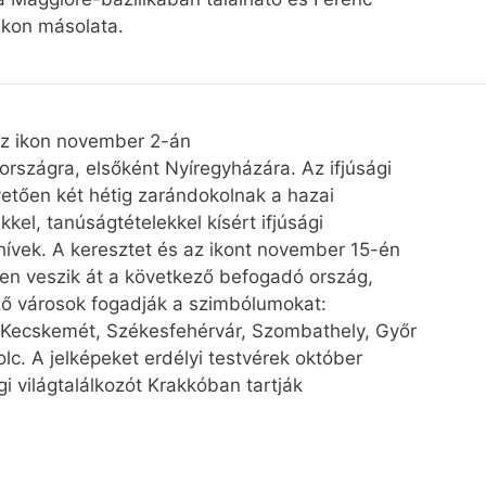
-ikon másolata.
az ikon november 2-án
rszágra, elsőként Nyíregyházára. Az ifjúsági
vetően két hétig zarándokolnak a hazai
el, tanúságtételekkel kísért ifjúsági
hívek. A keresztet és az ikont november 15-én
en veszik át a következő befogadó ország,
kező városok fogadják a szimbólumokat:
 Kecskemét, Székesfehérvár, Szombathely, Győr
c. A jelképeket erdélyi testvérek október
i világtalálkozót Krakkóban tartják