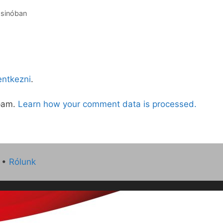
ssinóban
lentkezni
.
spam.
Learn how your comment data is processed.
•
Rólunk