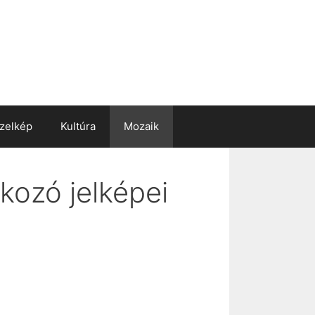
zelkép
Kultúra
Mozaik
lkozó jelképei