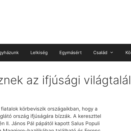
gyházunk
Lelkiség
Egymásért
Család
Kö
ek az ifjúsági világtalá
a fiatalok körbeviszik országaikban, hogy a
látó ország ifjúságára bízzák. A kereszttel
n II. János Pál pápától kapott Salus Populi
a Maggiore-bazilikában található és Ferenc