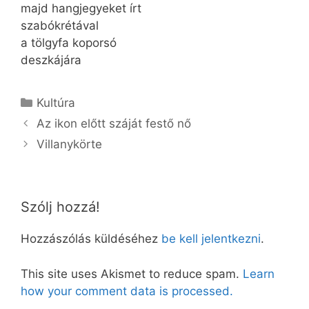
majd hangjegyeket írt
szabókrétával
a tölgyfa koporsó
deszkájára
Kategória
Kultúra
Az ikon előtt száját festő nő
Villanykörte
Szólj hozzá!
Hozzászólás küldéséhez
be kell jelentkezni
.
This site uses Akismet to reduce spam.
Learn
how your comment data is processed.