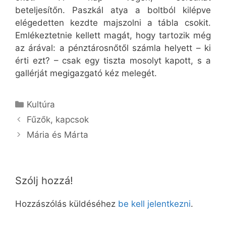
beteljesítőn. Paszkál atya a boltból kilépve
elégedetten kezdte majszolni a tábla csokit.
Emlékeztetnie kellett magát, hogy tartozik még
az árával: a pénztárosnőtől számla helyett – ki
érti ezt? – csak egy tiszta mosolyt kapott, s a
gallérját megigazgató kéz melegét.
Kategória
Kultúra
Fűzők, kapcsok
Mária és Márta
Szólj hozzá!
Hozzászólás küldéséhez
be kell jelentkezni
.