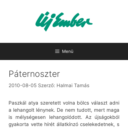
Kilépés
a
tartalomba
Menü
Páternoszter
2010-08-05
Szerző:
Halmai Tamás
Paszkál atya szeretett volna bölcs választ adni
a lehangolt lénynek. De nem tudott, mert maga
is mélységesen lehangolódott. Az újságokból
gyakorta vette hírét állatkínzó cselekedetnek, s