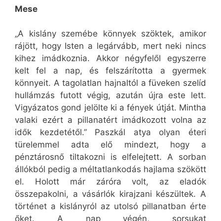
Mese
„A kislány szemébe könnyek szöktek, amikor
rájött, hogy Isten a legárvább, mert neki nincs
kihez imádkoznia. Akkor négyfelől egyszerre
kelt fel a nap, és felszárította a gyermek
könnyeit. A tagolatlan hajnaltól a füveken szelíd
hullámzás futott végig, azután újra este lett.
Vigyázatos gond jelölte ki a fények útját. Mintha
valaki ezért a pillanatért imádkozott volna az
idők kezdetétől.” Paszkál atya olyan éteri
türelemmel adta elő mindezt, hogy a
pénztárosnő tiltakozni is elfelejtett. A sorban
állókból pedig a méltatlankodás hajlama szökött
el. Holott már záróra volt, az eladók
összepakolni, a vásárlók kirajzani készültek. A
történet a kislányról az utolsó pillanatban érte
őket. A nap végén, sorsukat