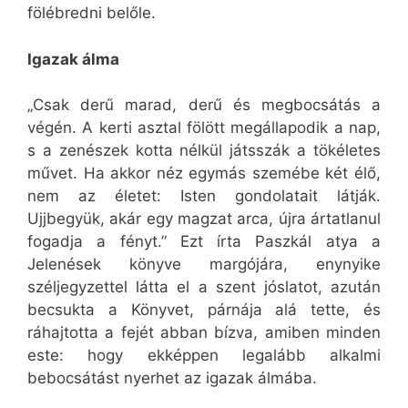
fölébredni belőle.
Igazak álma
„Csak derű marad, derű és megbocsátás a
végén. A kerti asztal fölött megállapodik a nap,
s a zenészek kotta nélkül játsszák a tökéletes
művet. Ha akkor néz egymás szemébe két élő,
nem az életet: Isten gondolatait látják.
Ujjbegyük, akár egy magzat arca, újra ártatlanul
fogadja a fényt.” Ezt írta Paszkál atya a
Jelenések könyve margójára, enynyike
széljegyzettel látta el a szent jóslatot, azután
becsukta a Könyvet, párnája alá tette, és
ráhajtotta a fejét abban bízva, amiben minden
este: hogy ekképpen legalább alkalmi
bebocsátást nyerhet az igazak álmába.