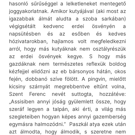
hasonló sűrűséggel a lelketleneket mentegető
joggyakorlatnak. Amikor kutyájával (aki most az
igazabbak álmát aludta a szoba sarkában)
végigsétált kedvenc erdei ösvényén a
napsütésben és az esőben és kedves
hózivatarokban, hajlamos volt megfeledkezni
arról, hogy más kutyáknak nem osztályrészük
az erdei ösvények kegye. S hogy más
gazdáknak nem természetes reflexük boldog
kézfejjel elidőzni az eb bársonyos hátán, okos
fején, dobbanó szíve fölött. A pingvin, mielőtt
kicsiny szárnyát megrebbentve eltűnt volna,
Szent Ferenc nevét suttogta, hozzátéve:
„Assisiben annyi jóság gyülemlett össze, hogy
szeráf legyen a talpán, aki érti, a világ más
szegleteiben hogyan képes annyi gazemberség
egymásra halmozódni.” Paszkál atya ezek után
azt álmodta, hogy álmodik, s szeretne nem