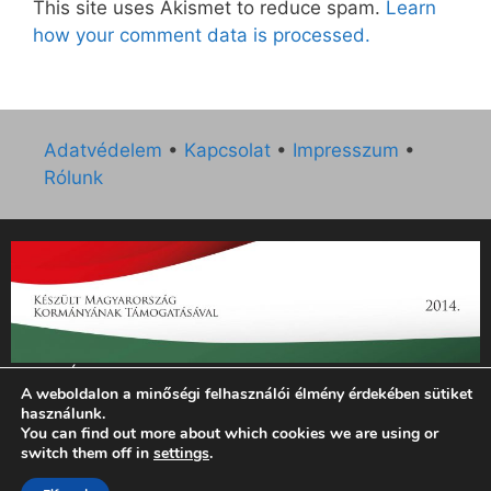
This site uses Akismet to reduce spam.
Learn
how your comment data is processed.
Adatvédelem
•
Kapcsolat
•
Impresszum
•
Rólunk
„Az Új Ember katolikus hetilap 2014. évi működésének
A weboldalon a minőségi felhasználói élmény érdekében sütiket
támogatását az EGYH-KCP-14-P-0121 sz. támogatási
használunk.
szerződés keretében 3 000 000 Ft összegben támogatta az
You can find out more about which cookies we are using or
Emberi Erőforrások Minisztériuma.”
switch them off in
settings
.