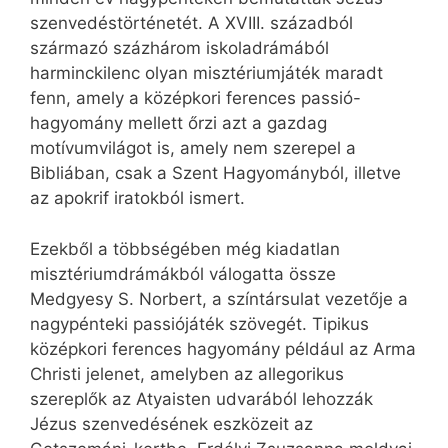
szenvedéstörténetét. A XVIII. századból
származó százhárom iskoladrámából
harminckilenc olyan misztériumjáték maradt
fenn, amely a középkori ferences passió-
hagyomány mellett őrzi azt a gazdag
motívumvilágot is, amely nem szerepel a
Bibliában, csak a Szent Hagyományból, illetve
az apokrif iratokból ismert.
Ezekből a többségében még kiadatlan
misztériumdrámákból válogatta össze
Medgyesy S. Norbert, a színtársulat vezetője a
nagypénteki passiójáték szövegét. Tipikus
középkori ferences hagyomány például az Arma
Christi jelenet, amelyben az allegorikus
szereplők az Atyaisten udvarából lehozzák
Jézus szenvedésének eszközeit az