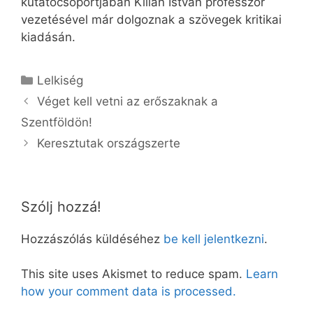
kutatócsoportjában Kilián István professzor
vezetésével már dolgoznak a szövegek kritikai
kiadásán.
Kategória
Lelkiség
Véget kell vetni az erőszaknak a
Szentföldön!
Keresztutak országszerte
Szólj hozzá!
Hozzászólás küldéséhez
be kell jelentkezni
.
This site uses Akismet to reduce spam.
Learn
how your comment data is processed.