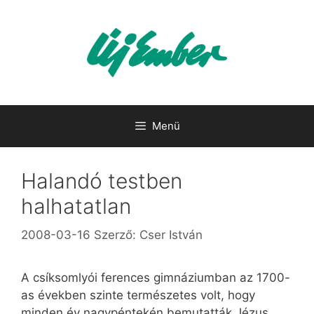
Kilépés
a
tartalomba
Menü
Halandó testben
halhatatlan
2008-03-16
Szerző:
Cser István
A csíksomlyói ferences gimnáziumban az 1700-
as években szinte természetes volt, hogy
minden év nagypéntekén bemutatták Jézus