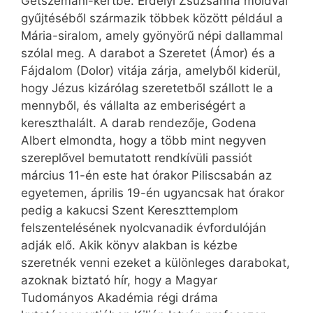
Getszemáni-kertbe. Erdélyi Zsuzsanna moldvai
gyűjtéséből származik többek között például a
Mária-siralom, amely gyönyörű népi dallammal
szólal meg. A darabot a Szeretet (Ámor) és a
Fájdalom (Dolor) vitája zárja, amelyből kiderül,
hogy Jézus kizárólag szeretetből szállott le a
mennyből, és vállalta az emberiségért a
kereszthalált. A darab rendezője, Godena
Albert elmondta, hogy a több mint negyven
szereplővel bemutatott rendkívüli passiót
március 11-én este hat órakor Piliscsabán az
egyetemen, április 19-én ugyancsak hat órakor
pedig a kakucsi Szent Kereszttemplom
felszentelésének nyolcvanadik évfordulóján
adják elő. Akik könyv alakban is kézbe
szeretnék venni ezeket a különleges darabokat,
azoknak biztató hír, hogy a Magyar
Tudományos Akadémia régi dráma