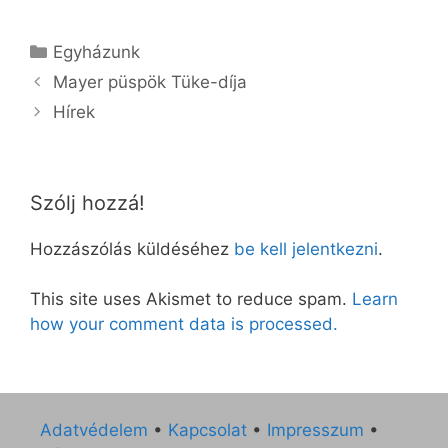
Kategória
Egyházunk
Mayer püspök Tüke-díja
Hírek
Szólj hozzá!
Hozzászólás küldéséhez
be kell jelentkezni
.
This site uses Akismet to reduce spam.
Learn
how your comment data is processed.
Adatvédelem
•
Kapcsolat
•
Impresszum
•