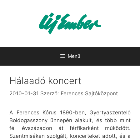
Kilépés
a
tartalomba
Menü
Hálaadó koncert
2010-01-31
Szerző:
Ferences Sajtóközpont
A Ferences Kórus 1890-ben, Gyertyaszentelő
Boldogasszony ünnepén alakult, és több mint
fél évszázadon át férfikarként működött.
Szentmiséken szolgált, koncerteket adott, és a