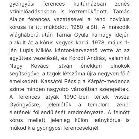
gyöngyösi ferences kultúrházban zenés
színielőadásokban is közreműködött. Tamás
Alajos ferences vezetésével a rend novícius
kórusa is itt működött 1950 előtt. A második
világháború után Tarnai Gyula karnagy idején
alakult át a kórus vegyes karrá. 1978. május 1-
jén Lupis Miklós kántor-karvezető vette át az
együttes vezetését, és Kóródi András, valamint
Nagy Kovács István énekkari elnökök
segítségével a tagok létszáma újra negyven fölé
emelkedett. Kassától Pécsig a Kárpát-medence
szinte minden nagyobb városában szerepeltek.
A ferences atyák 1990-ben tértek vissza
Gyöngyösre, jelenlétük a templom zenei
életének föllendülését eredményezte. A felnőtt
kórus mellett jelenleg külön leánykórus is
működik a gyöngyösi ferenceseknél.