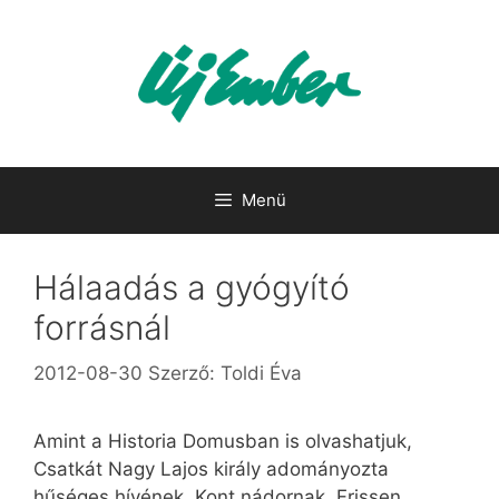
Kilépés
a
tartalomba
Menü
Hálaadás a gyógyító
forrásnál
2012-08-30
Szerző:
Toldi Éva
Amint a Historia Domusban is olvashatjuk,
Csatkát Nagy Lajos király adományozta
hűséges hívének, Kont nádornak. Frissen