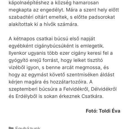
kápolnaépítéshez a község hamarosan
megkapta az engedélyt. Mára a szent hely előtt
szabadtéri oltárt emeltek, s előtte padsorokat
alakítottak ki a hívők számára.
A kétnapos csatkai búcsú első napját
egyébként cigánybúcsúként is emlegetik.
Ilyenkor ugyanis több ezer cigány keresi fel a
gyógyító erejű forrást, hogy lelket tisztító
vizéből igyon, s benne arcát megmossa, és
hogy az egymást követő szentmiséken áldást
kérjen magára és hozzátartozóira. A
szeptemberi búcsúra a Felvidékről, Délvidékről
és Erdélyből is sokan érkeznek Csatkára.
Fotó: Toldi Éva
Kategória
Egyházunk