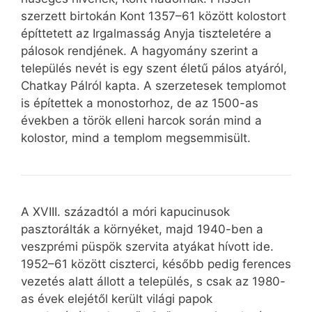
szerzett birtokán Kont 1357–61 között kolostort
építtetett az Irgalmasság Anyja tiszteletére a
pálosok rendjének. A hagyomány szerint a
település nevét is egy szent életű pálos atyáról,
Chatkay Pálról kapta. A szerzetesek templomot
is építettek a monostorhoz, de az 1500-as
években a török elleni harcok során mind a
kolostor, mind a templom megsemmisült.
A XVIII. századtól a móri kapucinusok
pasztorálták a környéket, majd 1940-ben a
veszprémi püspök szervita atyákat hívott ide.
1952–61 között ciszterci, később pedig ferences
vezetés alatt állott a település, s csak az 1980-
as évek elejétől került világi papok