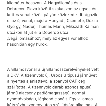
kilométer hosszan. A Nagyállomás és a
Debrecen Plaza közötti szakaszon az egyes és
kettes vonal közös pályán közlekedik. Itt ágazik
el az új vonal, majd a Hunyadi, Csemete, Dózsa
György, Nádor, Thomas Mann, Mikszáth Kálmán
utcákon át jut el a Doberdó utcai
„végállomásához”, mely az egyes vonalhoz
hasonlóan egy hurok.
A villamosvonalra új villamosszerelvényeket vett
a DKV. A tizennyolc új, Urbos 3 típusú járművet
a nyertes ajánlattevő, a spanyol CAF cég
szállította. A tizennyolc darab azonos típusú
jármű alacsony padlómagasságú, normál
nyomtávolságú, légkondicionált. Egy villamos
kétszázhuszonegy utas szállítására alkalmas. A