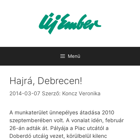
Kilépés
a
tartalomba
Menü
Hajrá, Debrecen!
2014-03-07
Szerző:
Koncz Veronika
A munkaterület ünnepélyes átadása 2010
szeptemberében volt. A vonalat idén, február
26-án adták át. Pályája a Piac utcától a
Doberdó utcáig vezet, körülbelül kilenc