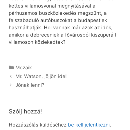
kettes villamosvonal megnyitásával a
párhuzamos buszközlekedés megszűnt, a
felszabaduló autóbuszokat a budapestiek
használhatják. Hol vannak már azok az idők,
amikor a debreceniek a fővárosból kiszuperált
villamoson közlekedtek?
Kategória
Mozaik
Mr. Watson, jöjjön ide!
Jónak lenni?
Szólj hozzá!
Hozzászólás küldéséhez
be kell jelentkezni
.