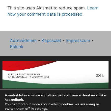
This site uses Akismet to reduce spam.
Learn
how your comment data is processed.
Adatvédelem
•
Kapcsolat
•
Impresszum
•
Rólunk
„Az Új Ember katolikus hetilap 2014. évi működésének
A weboldalon a minőségi felhasználói élmény érdekében sütiket
támogatását az EGYH-KCP-14-P-0121 sz. támogatási
használunk.
szerződés keretében 3 000 000 Ft összegben támogatta az
You can find out more about which cookies we are using or
Emberi Erőforrások Minisztériuma.”
switch them off in
settings
.