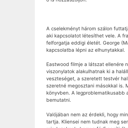
A cselekményt három szálon futtatja
aki kapcsolatot létesíthet vele. A 
felforgatja eddigi életét. George
kapcsolatba lépni az elhunytakkal.
Eastwood filmje a látszat ellenére 
viszonylatok alakulhatnak ki a halál
veszteséget, a szeretett testvér hal
szeretné megosztani másokkal is. M
könyvben. A legproblematikusabb a f
bemutatni.
Valójában nem az érdekli, hogy mi
tartja. Kliensei nem tudnak meg s