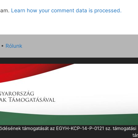
spam.
Learn how your comment data is processed.
•
Rólunk
működésének támogatását az EGYH-KCP-14-P-0121 sz. támogatás
tá