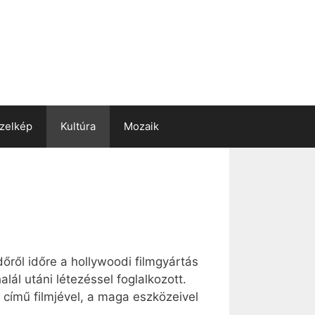
zelkép
Kultúra
Mozaik
őről időre a hollywoodi filmgyártás
lál utáni létezéssel foglalkozott.
 című filmjével, a maga eszközeivel