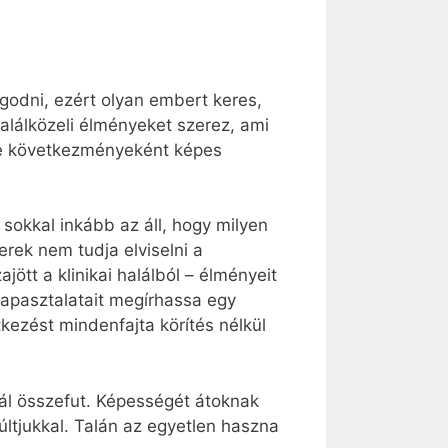
ugodni, ezért olyan embert keres,
halálközeli élményeket szerez, ami
ége következményeként képes
sokkal inkább az áll, hogy milyen
erek nem tudja elviselni a
jött a klinikai halálból – élményeit
tapasztalatait megírhassa egy
kezést mindenfajta körítés nélkül
ál összefut. Képességét átoknak
tjukkal. Talán az egyetlen haszna