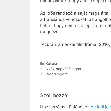
mindezeknek, hogy a férfi segíti ő
Az idős rendező a saját maga által 
a franciához vonósokat, az angolhoz
Lehet, hogy nem ez a legsikerültebb
megnézni.
(Azután, amerikai filmdráma, 2010, 
Kategória
Kultúra
Nyéki hagyásfa ágán
Programpont
Szólj hozzá!
Hozzászólás küldéséhez
be kell je