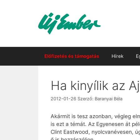
Kilépés
a
tartalomba
Előfizetés és támogatás
Hírek
E
Ha kinyílik az A
2012-01-26
Szerző:
Baranyai Béla
Akármit is tesz azonban, végleg elm
is ezt a témát. Az Egyenesen át péld
Clint Eastwood, nyolcvanévesen, úg
ő is hozzászóljon.