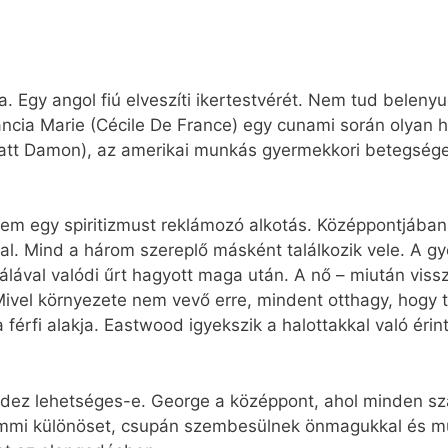
. Egy angol fiú elveszíti ikertestvérét. Nem tud beleny
francia Marie (Cécile De France) egy cunami során olyan 
 (Matt Damon), az amerikai munkás gyermekkori betegs
nem egy spiritizmust reklámozó alkotás. Középpontjában 
lal. Mind a három szereplő másként találkozik vele. A gy
álával valódi űrt hagyott maga után. A nő – miután vissza
ivel környezete nem vevő erre, mindent otthagy, hogy 
érfi alakja. Eastwood igyekszik a halottakkal való érint
ndez lehetséges-e. George a középpont, ahol minden sz
emmi különöset, csupán szembesülnek önmagukkal és múl