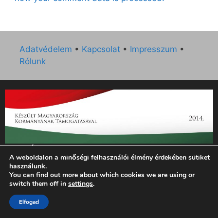
Adatvédelem
•
Kapcsolat
•
Impresszum
•
Rólunk
„Az Új Ember katolikus hetilap 2014. évi működésének
A weboldalon a minőségi felhasználói élmény érdekében sütiket
támogatását az EGYH-KCP-14-P-0121 sz. támogatási
használunk.
szerződés keretében 3 000 000 Ft összegben támogatta az
You can find out more about which cookies we are using or
Emberi Erőforrások Minisztériuma.”
switch them off in
settings
.
© 2026 Magyar Kurír - Új Ember
• Készült
GeneratePress
Elfogad