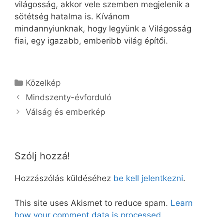
világosság, akkor vele szemben megjelenik a
sötétség hatalma is. Kívánom
mindannyiunknak, hogy legyünk a Világosság
fiai, egy igazabb, emberibb világ építői.
Kategória
Közelkép
Mindszenty-évforduló
Válság és emberkép
Szólj hozzá!
Hozzászólás küldéséhez
be kell jelentkezni
.
This site uses Akismet to reduce spam.
Learn
how your comment data is processed.