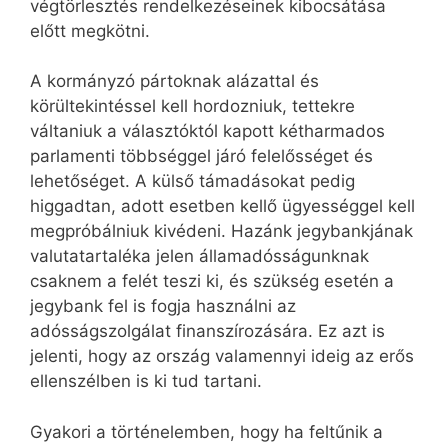
végtörlesztés rendelkezéseinek kibocsátása
előtt megkötni.
A kormányzó pártoknak alázattal és
körültekintéssel kell hordozniuk, tettekre
váltaniuk a választóktól kapott kétharmados
parlamenti többséggel járó felelősséget és
lehetőséget. A külső támadásokat pedig
higgadtan, adott esetben kellő ügyességgel kell
megpróbálniuk kivédeni. Hazánk jegybankjának
valutatartaléka jelen államadósságunknak
csaknem a felét teszi ki, és szükség esetén a
jegybank fel is fogja használni az
adósságszolgálat finanszírozására. Ez azt is
jelenti, hogy az ország valamennyi ideig az erős
ellenszélben is ki tud tartani.
Gyakori a történelemben, hogy ha feltűnik a