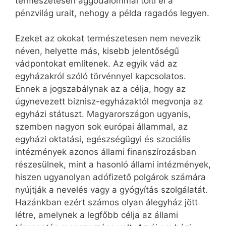
természetesen aggodalommal tölti el a
pénzvilág urait, nehogy a példa ragadós legyen.
Ezeket az okokat természetesen nem nevezik
néven, helyette más, kisebb jelentőségű
vádpontokat említenek. Az egyik vád az
egyházakról szóló törvénnyel kapcsolatos.
Ennek a jogszabálynak az a célja, hogy az
úgynevezett biznisz-egyházaktól megvonja az
egyházi státuszt. Magyarországon ugyanis,
szemben nagyon sok európai állammal, az
egyházi oktatási, egészségügyi és szociális
intézmények azonos állami finanszírozásban
részesülnek, mint a hasonló állami intézmények,
hiszen ugyanolyan adófizető polgárok számára
nyújtják a nevelés vagy a gyógyítás szolgálatát.
Hazánkban ezért számos olyan álegyház jött
létre, amelynek a legfőbb célja az állami