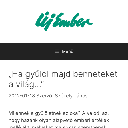
Kilépés
a
tartalomba
Menü
„Ha gyűlöl majd benneteket
a világ…”
2012-01-18
Szerző:
Székely János
Mi ennek a gyűlöletnek az oka? A valódi az,
hogy hazánk olyan alapvetõ emberi értékek
mellé állt, melyeket ma sokan szeretnének