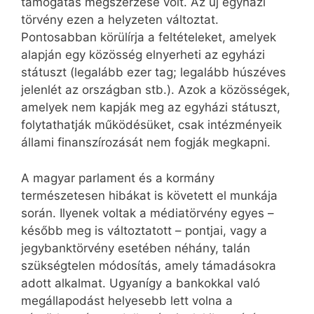
támogatás megszerzése volt. Az új egyházi
törvény ezen a helyzeten változtat.
Pontosabban körülírja a feltételeket, amelyek
alapján egy közösség elnyerheti az egyházi
státuszt (legalább ezer tag; legalább húszéves
jelenlét az országban stb.). Azok a közösségek,
amelyek nem kapják meg az egyházi státuszt,
folytathatják működésüket, csak intézményeik
állami finanszírozását nem fogják megkapni.
A magyar parlament és a kormány
természetesen hibákat is követett el munkája
során. Ilyenek voltak a médiatörvény egyes –
később meg is változtatott – pontjai, vagy a
jegybanktörvény esetében néhány, talán
szükségtelen módosítás, amely támadásokra
adott alkalmat. Ugyanígy a bankokkal való
megállapodást helyesebb lett volna a