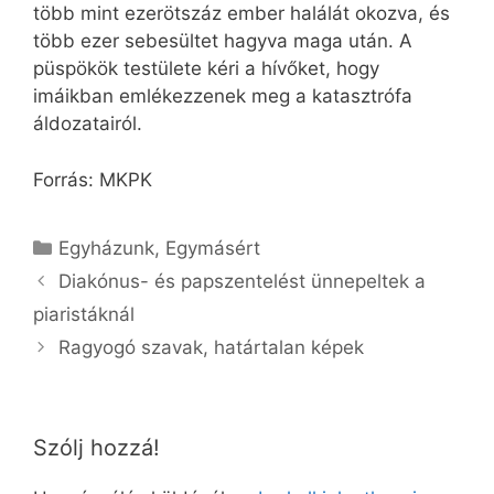
több mint ezerötszáz ember halálát okozva, és
több ezer sebesültet hagyva maga után. A
püspökök testülete kéri a hívőket, hogy
imáikban emlékezzenek meg a katasztrófa
áldozatairól.
Forrás: MKPK
Kategória
Egyházunk
,
Egymásért
Diakónus- és papszentelést ünnepeltek a
piaristáknál
Ragyogó szavak, határtalan képek
Szólj hozzá!