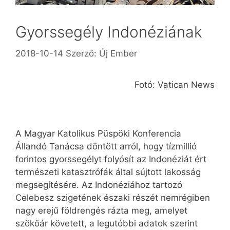
Gyorssegély Indonéziának
2018-10-14
Szerző:
Új Ember
Fotó: Vatican News
A Magyar Katolikus Püspöki Konferencia
Állandó Tanácsa döntött arról, hogy tízmillió
forintos gyorssegélyt folyósít az Indonéziát ért
természeti katasztrófák által sújtott lakosság
megsegítésére. Az Indonéziához tartozó
Celebesz szigetének északi részét nemrégiben
nagy erejű földrengés rázta meg, amelyet
szökőár követett, a legutóbbi adatok szerint