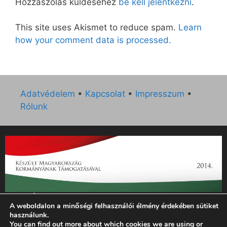
Hozzászólás küldéséhez
be kell jelentkezni
.
This site uses Akismet to reduce spam.
Learn
how your comment data is processed.
Adatvédelem
•
Kapcsolat
•
Impresszum
•
Rólunk
„Az Új Ember katolikus hetilap 2014. évi működésének
A weboldalon a minőségi felhasználói élmény érdekében sütiket
támogatását az EGYH-KCP-14-P-0121 sz. támogatási
használunk.
szerződés keretében 3 000 000 Ft összegben támogatta az
You can find out more about which cookies we are using or