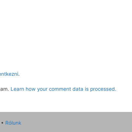
lentkezni
.
spam.
Learn how your comment data is processed.
•
Rólunk