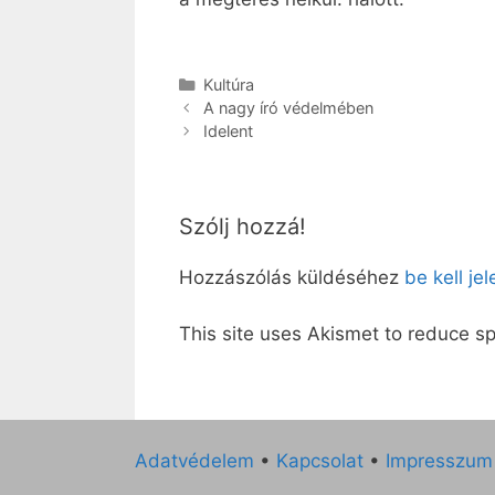
Kategória
Kultúra
A nagy író védelmében
Idelent
Szólj hozzá!
Hozzászólás küldéséhez
be kell je
This site uses Akismet to reduce 
Adatvédelem
•
Kapcsolat
•
Impresszum