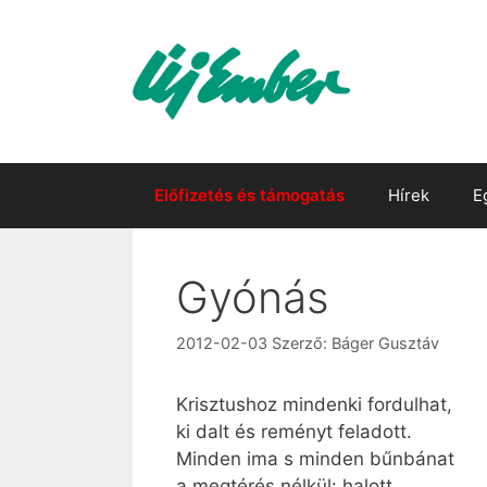
Kilépés
a
tartalomba
Előfizetés és támogatás
Hírek
E
Gyónás
2012-02-03
Szerző:
Báger Gusztáv
Krisztushoz mindenki fordulhat,
ki dalt és reményt feladott.
Minden ima s minden bűnbánat
a megtérés nélkül: halott.