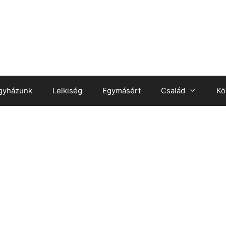
gyházunk
Lelkiség
Egymásért
Család
Kö