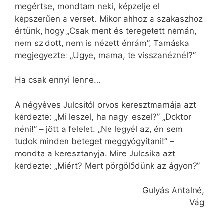
megértse, mondtam neki, képzelje el
képszerűen a verset. Mikor ahhoz a szakaszhoz
értünk, hogy „Csak ment és teregetett némán,
nem szidott, nem is nézett énrám”, Tamáska
megjegyezte: „Ugye, mama, te visszanéznél?”
Ha csak ennyi lenne…
A négyéves Julcsitól orvos keresztmamája azt
kérdezte: „Mi leszel, ha nagy leszel?” „Doktor
néni!” – jött a felelet. „Ne legyél az, én sem
tudok minden beteget meggyógyítani!” –
mondta a keresztanyja. Mire Julcsika azt
kérdezte: „Miért? Mert pörgölődünk az ágyon?”
Gulyás Antalné,
Vág