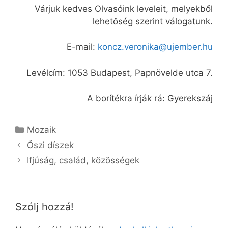
Várjuk kedves Olvasóink leveleit, melyekből
lehetőség szerint válogatunk.
E-mail:
koncz.veronika@ujember.hu
Levélcím: 1053 Budapest, Papnövelde utca 7.
A borítékra írják rá: Gyerekszáj
Kategória
Mozaik
Őszi díszek
Ifjúság, család, közösségek
Szólj hozzá!