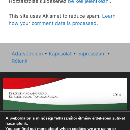
Hozzászólás küldéséhez
be kell jelentkezni
.
This site uses Akismet to reduce spam.
Learn
how your comment data is processed.
Adatvédelem
•
Kapcsolat
•
Impresszum
•
Rólunk
„Az Új Ember katolikus hetilap 2014. évi működésének
A weboldalon a minőségi felhasználói élmény érdekében sütiket
támogatását az EGYH-KCP-14-P-0121 sz. támogatási
használunk.
szerződés keretében 3 000 000 Ft összegben támogatta az
You can find out more about which cookies we are using or