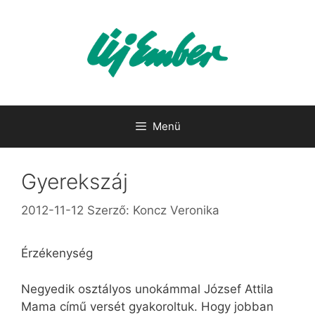
Kilépés
a
tartalomba
Menü
Gyerekszáj
2012-11-12
Szerző:
Koncz Veronika
Érzékenység
Negyedik osztályos unokámmal József Attila
Mama című versét gyakoroltuk. Hogy jobban