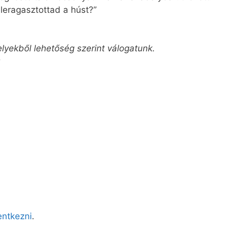
 leragasztottad a húst?”
elyekből lehetőség szerint válogatunk.
u
lentkezni
.