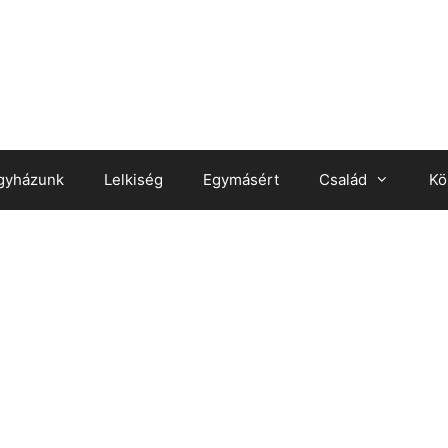
gyházunk
Lelkiség
Egymásért
Család
Kö