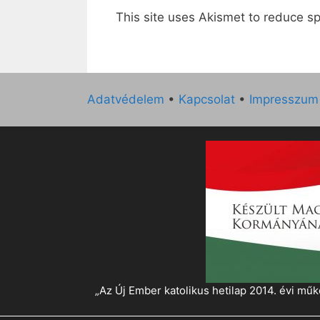
This site uses Akismet to reduce 
Adatvédelem
•
Kapcsolat
•
Impresszum
„Az Új Ember katolikus hetilap 2014. évi 