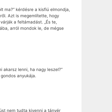
t ma?” kérdésre a kisfiú elmondja,
ől. Azt is megemlítette, hogy
árják a feltámadást. „És te,
ába, arról mondok le, de mégse
akarsz lenni, ha nagy leszel?”
y gondos anyukája.
st nem tudta kivenni a tányér