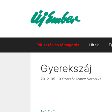
Kilépés
a
tartalomba
Előfizetés és támogatás
Hírek
E
Gyerekszáj
2012-05-10
Szerző:
Koncz Veronika
Felajánlás