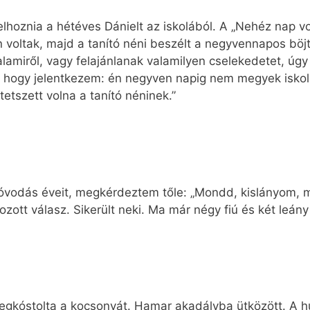
oznia a hétéves Dánielt az iskolából. A „Nehéz nap vol
voltak, majd a tanító néni beszélt a negyvennapos böjtr
miről, vagy felajánlanak valamilyen cselekedetet, úgy v
, hogy jelentkezem: én negyven napig nem megyek iskol
etszett volna a tanító néninek.”
vodás éveit, megkérdeztem tőle: „Mondd, kislányom, mi 
ozott válasz. Sikerült neki. Ma már négy fiú és két leán
kóstolta a kocsonyát. Hamar akadályba ütközött. A hú