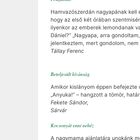
Hamvazószerdán nagyapának kell elh
hogy az első két órában szentmisén 
ilyenkor az emberek lemondanak vala
Dániel?” „Nagyapa, arra gondoltam
jelentkeztem, mert gondolom, nem t
Tállay Ferenc
Beteljesült kívánság
Amikor kislányom éppen befejezte ó
„Anyuka!” – hangzott a tömör, határ
Fekete Sándor,
Sárvár
Kocsonyát enni nehéz
A nagymama ajánlatára unokánk meg