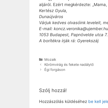
aljáról. Ezért megkérdezte: „Mama,
Kertész Gyula,
Dunaújváros
Várjuk kedves olvasóink leveleit, m
E-mail: koncz.veronika@ujember.h
1053 Budapest, Papnövelde utca 7.
A borítékra írják rá: Gyerekszáj
Kategória
Mozaik
Körömvirág és fekete nadálytő
Égi forgáson
Szólj hozzá!
Hozzászólás küldéséhez
be kell je