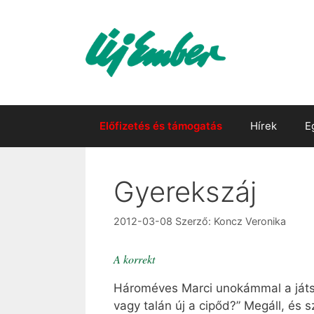
Kilépés
a
tartalomba
Előfizetés és támogatás
Hírek
E
Gyerekszáj
2012-03-08
Szerző:
Koncz Veronika
A korrekt
Hároméves Marci unokámmal a játszó
vagy talán új a cipőd?” Megáll, és s