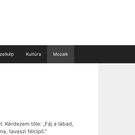
zelkép
Kultúra
Mozaik
. Kérdezem tőle: „Fáj a lábad,
a, tavaszi félcipő.”