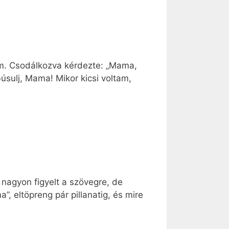
tam. Csodálkozva kérdezte: „Mama,
úsulj, Mama! Mikor kicsi voltam,
 nagyon figyelt a szövegre, de
 eltöpreng pár pillanatig, és mire