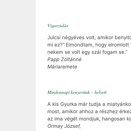
Vigasztalás
Julcsi négyéves volt, amikor benyi
mi ez?” Elmondtam, hogy elromlott f
nekem se volt egy szál fogam se.”
Papp Zoltánné
Máriaremete
Mindennapi kenyerünk – helyett
A kis Gyurka már tudja a miatyánko
most, amikor ahhoz a részhez érkez
az ima végét mondjuk, hangosan kije
Ormay József,