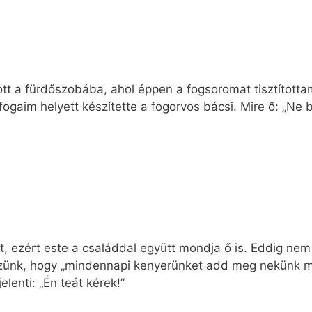
tott a fürdőszobába, ahol éppen a fogsoromat tisztítot
ogaim helyett készítette a fogorvos bácsi. Mire ő: „Ne b
t, ezért este a családdal együtt mondja ő is. Eddig nem
ünk, hogy „mindennapi kenyerünket add meg nekünk ma”,
lenti: „Én teát kérek!”