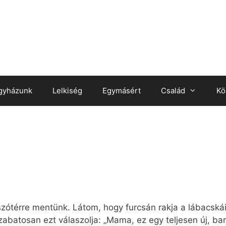
gyházunk
Lelkiség
Egymásért
Család
Kö
térre mentünk. Látom, hogy furcsán rakja a lábacskáit
zabatosan ezt válaszolja: „Mama, ez egy teljesen új, barn