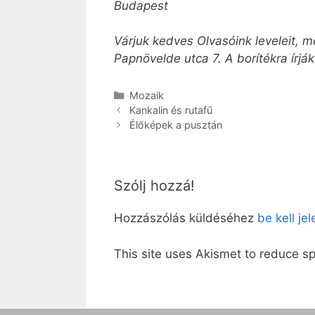
Budapest
Várjuk kedves Olvasóink leveleit, 
Papnövelde utca 7. A borítékra írják
Kategória
Mozaik
Kankalin és rutafű
Élőképek a pusztán
Szólj hozzá!
Hozzászólás küldéséhez
be kell je
This site uses Akismet to reduce 