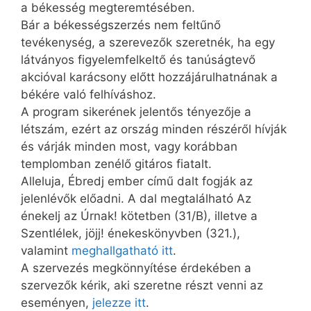
a békesség megteremtésében.
Bár a békességszerzés nem feltűnő
tevékenység, a szerevezők szeretnék, ha egy
látványos figyelemfelkeltő és tanúságtevő
akcióval karácsony előtt hozzájárulhatnának a
békére való felhíváshoz.
A program sikerének jelentős tényezője a
létszám, ezért az ország minden részéről hívják
és várják minden most, vagy korábban
templomban zenélő gitáros fiatalt.
Alleluja, Ébredj ember című dalt fogják az
jelenlévők előadni. A dal megtalálható Az
énekelj az Úrnak! kötetben (31/B), illetve a
Szentlélek, jöjj! énekeskönyvben (321.),
valamint
meghallgatható itt
.
A szervezés megkönnyítése érdekében a
szervezők kérik, aki szeretne részt venni az
eseményen,
jelezze itt
.