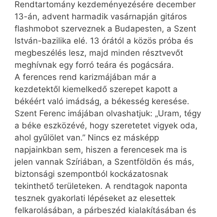
Rendtartomány kezdeményezésére december
13-án, advent harmadik vasárnapján gitáros
flashmobot szerveznek a Budapesten, a Szent
István-bazilika elé. 13 órától a közös próba és
megbeszélés lesz, majd minden résztvevőt
meghívnak egy forró teára és pogácsára.
A ferences rend karizmájában már a
kezdetektől kiemelkedő szerepet kapott a
békéért való imádság, a békesség keresése.
Szent Ferenc imájában olvashatjuk: „Uram, tégy
a béke eszközévé, hogy szeretetet vigyek oda,
ahol gyűlölet van.” Nincs ez másképp
napjainkban sem, hiszen a ferencesek ma is
jelen vannak Szíriában, a Szentföldön és más,
biztonsági szempontból kockázatosnak
tekinthető területeken. A rendtagok naponta
tesznek gyakorlati lépéseket az elesettek
felkarolásában, a párbeszéd kialakításában és