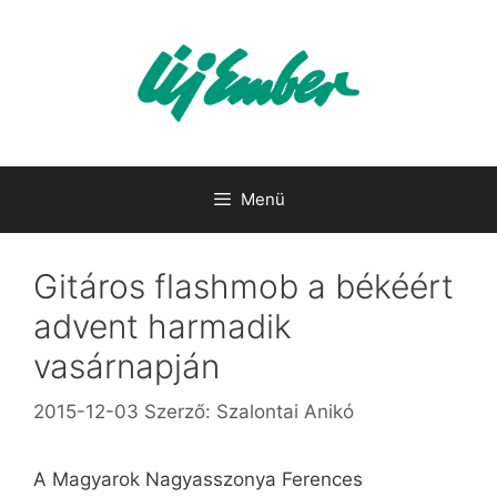
Kilépés
a
tartalomba
Menü
Gitáros flashmob a békéért
advent harmadik
vasárnapján
2015-12-03
Szerző:
Szalontai Anikó
A Magyarok Nagyasszonya Ferences