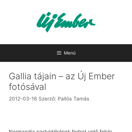
Kilépés
a
tartalomba
Menü
Gallia tájain – az Új Ember
fotósával
2012-03-16
Szerző:
Pallós Tamás
Normandia partvidékének fodrot vető fehér