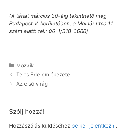
(A tárlat március 30-áig tekinthető meg
Budapest V. kerületében, a Molnár utca 11.
szám alatt; tel.: 06-1/318-3688)
Kategória
Mozaik
Telcs Ede emlékezete
Az első virág
Szólj hozzá!
Hozzászólás küldéséhez
be kell jelentkezni
.