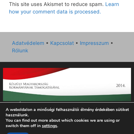
This site uses Akismet to reduce spam.
Learn
how your comment data is processed.
Adatvédelem
•
Kapcsolat
•
Impresszum
•
Rólunk
„Az Új Ember katolikus hetilap 2014. évi működésének
A weboldalon a minőségi felhasználói élmény érdekében sütiket
támogatását az EGYH-KCP-14-P-0121 sz. támogatási
használunk.
szerződés keretében 3 000 000 Ft összegben támogatta az
You can find out more about which cookies we are using or
Emberi Erőforrások Minisztériuma.”
switch them off in
settings
.