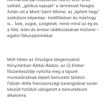
szikláit, „gótikus kapuját” a természet faragta.
Aztán ott a Mont-Saint-Michel, az „épített hegy”
szabályos képeslap- beállításban és máshogy
is… Ívek, zugok, szögletek: mind-mind az ég és
a föld, Isten és ember találkozásának közterei –
egyéni fókuszpontokkal.
Múlt héten az Országos Idegennyelvű
Könyvtárban
Rátkai Balázs,
az
Új Ember
főszerkesztője nyitotta meg a lapunk
munkatársának képeit bemutató tárlatot.
Fábián Attila
franciaországi barangolásai során
készült fotóiból válogatott e bemutatkozó
alkalomra.