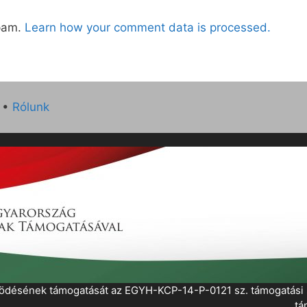
spam.
Learn how your comment data is processed.
•
Rólunk
működésének támogatását az EGYH-KCP-14-P-0121 sz. támogatás
tá