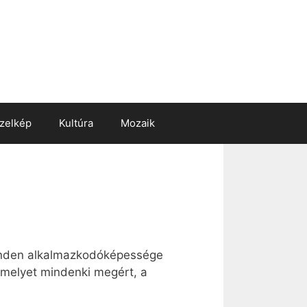
zelkép
Kultúra
Mozaik
minden alkalmazkodóképessége
 amelyet mindenki megért, a