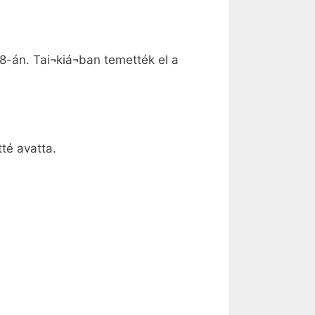
8-án. Tai¬kiá¬ban temették el a
té avatta.