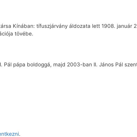
rsa Kínában: tífuszjárvány áldozata lett 1908. január 2
ációja tövébe.
 Pál pápa boldoggá, majd 2003-ban II. János Pál szent
lentkezni
.