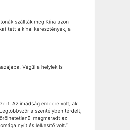
tonák szállták meg Kína azon
t tett a kínai keresztények, a
azájába. Végül a helyiek is
dszert. Az imádság embere volt, aki
„Legtöbbször a szentélyben térdelt,
itörölhetetlenül megmaradt az
ga nyílt és lelkesítő volt.”