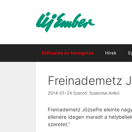
Kilépés
a
tartalomba
Előfizetés és támogatás
Hírek
E
Freinademetz J
2014-01-24
Szerző:
Szalontai Anikó
Freinademetz Józsefre eleinte nag
ellenére idegen maradt a helybelie
szeretet.”