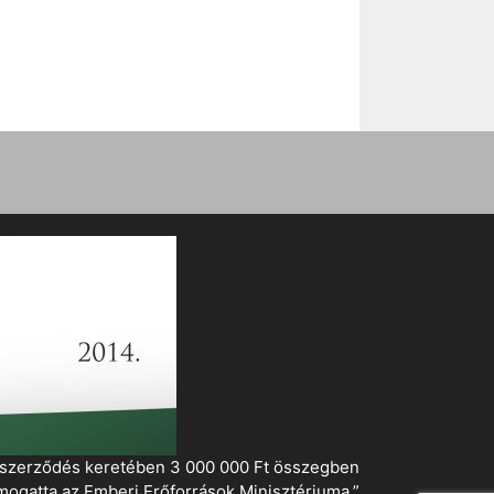
i szerződés keretében 3 000 000 Ft összegben
mogatta az Emberi Erőforrások Minisztériuma.”