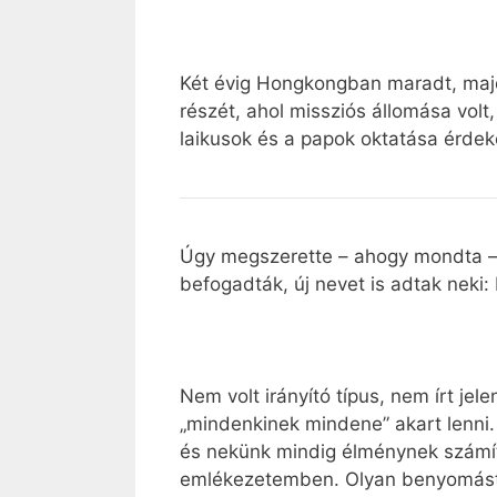
Két évig Hongkongban maradt, majd
részét, ahol missziós állomása volt
laikusok és a papok oktatása érdeké
Úgy megszerette – ahogy mondta – „
befogadták, új nevet is adtak neki
Nem volt irányító típus, nem írt jel
„mindenkinek mindene” akart lenni.
és nekünk mindig élménynek számíto
emlékezetemben. Olyan benyomást ke