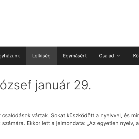
gyházunk
Lelkiség
Egymásért
Család
Kö
ózsef január 29.
y csalódások vártak. Sokat küszködött a nyelvvel, és 
k számára. Ekkor lett a jelmondata: „Az egyetlen nyelv,