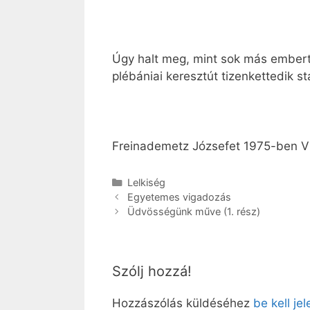
Úgy halt meg, mint sok más embertá
plébániai keresztút tizenkettedik st
Freinademetz Józsefet 1975-ben VI.
Kategória
Lelkiség
Egyetemes vigadozás
Üdvösségünk műve (1. rész)
Szólj hozzá!
Hozzászólás küldéséhez
be kell je