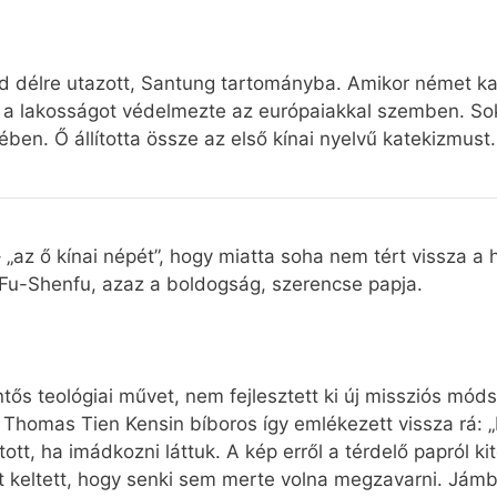
 délre utazott, Santung tartományba. Amikor német ka
, a lakosságot védelmezte az európaiakkal szemben. Soka
ben. Ő állította össze az első kínai nyelvű katekizmust.
az ő kínai népét”, hogy miatta soha nem tért vissza a h
: Fu-Shenfu, azaz a boldogság, szerencse papja.
entős teológiai művet, nem fejlesztett ki új missziós mó
 Thomas Tien Kensin bíboros így emlékezett vissza rá: 
tt, ha imádkozni láttuk. A kép erről a térdelő papról k
ltett, hogy senki sem merte volna megzavarni. Jámborsá