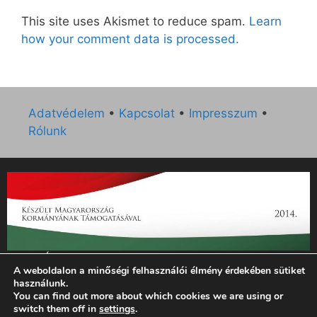
This site uses Akismet to reduce spam.
Learn
how your comment data is processed.
Adatvédelem
•
Kapcsolat
•
Impresszum
•
Rólunk
„Az Új Ember katolikus hetilap 2014. évi működésének
A weboldalon a minőségi felhasználói élmény érdekében sütiket
támogatását az EGYH-KCP-14-P-0121 sz. támogatási
használunk.
szerződés keretében 3 000 000 Ft összegben támogatta az
You can find out more about which cookies we are using or
Emberi Erőforrások Minisztériuma.”
switch them off in
settings
.