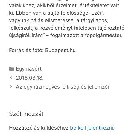
valakikhez, akikből érzelmet, értékítéletet vált
ki. Ebben van a sajtó felelőssége. Ezért
vagyunk hálás elismeréssel a tárgyilagos,
felkészült, a közvéleményt hitelesen tájékoztató
újságírók iránt” – fogalmazott a főpolgármester.
Forrás és fotó: Budapest.hu
Kategória
Egymásért
2018.03.18.
Az egyházmegyés lelkiség és jellemzői
Szólj hozzá!
Hozzászólás küldéséhez
be kell jelentkezni
.