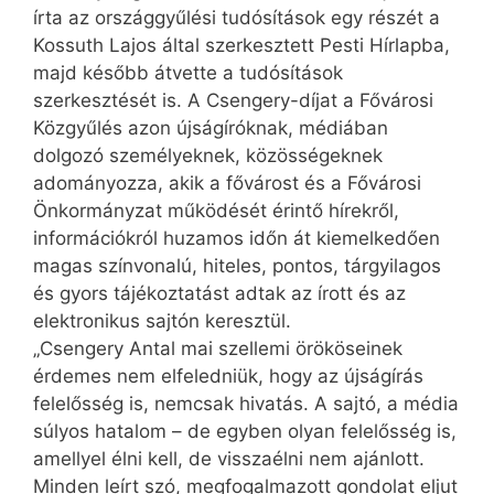
írta az országgyűlési tudósítások egy részét a
Kossuth Lajos által szerkesztett Pesti Hírlapba,
majd később átvette a tudósítások
szerkesztését is. A Csengery-díjat a Fővárosi
Közgyűlés azon újságíróknak, médiában
dolgozó személyeknek, közösségeknek
adományozza, akik a fővárost és a Fővárosi
Önkormányzat működését érintő hírekről,
információkról huzamos időn át kiemelkedően
magas színvonalú, hiteles, pontos, tárgyilagos
és gyors tájékoztatást adtak az írott és az
elektronikus sajtón keresztül.
„Csengery Antal mai szellemi örököseinek
érdemes nem elfeledniük, hogy az újságírás
felelősség is, nemcsak hivatás. A sajtó, a média
súlyos hatalom – de egyben olyan felelősség is,
amellyel élni kell, de visszaélni nem ajánlott.
Minden leírt szó, megfogalmazott gondolat eljut