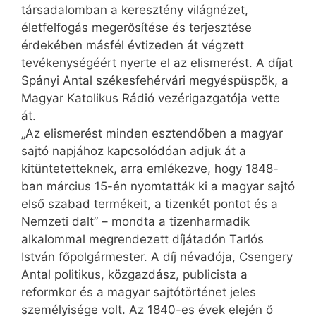
társadalomban a keresztény világnézet,
életfelfogás megerősítése és terjesztése
érdekében másfél évtizeden át végzett
tevékenységéért nyerte el az elismerést. A díjat
Spányi Antal székesfehérvári megyéspüspök, a
Magyar Katolikus Rádió vezérigazgatója vette
át.
„Az elismerést minden esztendőben a magyar
sajtó napjához kapcsolódóan adjuk át a
kitüntetetteknek, arra emlékezve, hogy 1848-
ban március 15-én nyomtatták ki a magyar sajtó
első szabad termékeit, a tizenkét pontot és a
Nemzeti dalt” – mondta a tizenharmadik
alkalommal megrendezett díjátadón Tarlós
István főpolgármester. A díj névadója, Csengery
Antal politikus, közgazdász, publicista a
reformkor és a magyar sajtótörténet jeles
személyisége volt. Az 1840-es évek elején ő