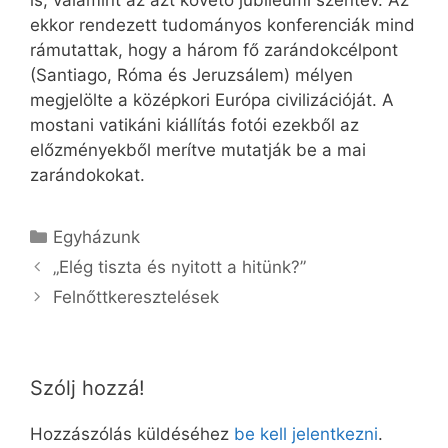
is, valamint az azt követő jubileumi szentév. Az
ekkor rendezett tudományos konferenciák mind
rámutattak, hogy a három fő zarándokcélpont
(Santiago, Róma és Jeruzsálem) mélyen
megjelölte a középkori Európa civilizációját. A
mostani vatikáni kiállítás fotói ezekből az
előzményekből merítve mutatják be a mai
zarándokokat.
Kategória
Egyházunk
„Elég tiszta és nyitott a hitünk?”
Felnőttkeresztelések
Szólj hozzá!
Hozzászólás küldéséhez
be kell jelentkezni
.