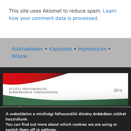
This site uses Akismet to reduce spam.
Learn
how your comment data is processed.
Adatvédelem
•
Kapcsolat
•
Impresszum
•
Rólunk
„Az Új Ember katolikus hetilap 2014. évi működésének
A weboldalon a minőségi felhasználói élmény érdekében sütiket
támogatását az EGYH-KCP-14-P-0121 sz. támogatási
használunk.
szerződés keretében 3 000 000 Ft összegben támogatta az
You can find out more about which cookies we are using or
Emberi Erőforrások Minisztériuma.”
switch them off in
settings
.