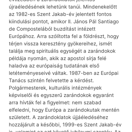
újraéledésének lehetünk tanúi. Mindenekelőtt
az 1982-es Szent Jakab-év jelentett fontos
kiindulási pontot, amikor II. János Pál Santiago
de Compostelából buzdítást intézett
Európához. Arra szólította fel a földrészt, hogy
térjen vissza keresztény gyökereihez, ismét
találja meg spirituális egységét a zarándokok
példája nyomán, akik az apostol sírja felé
haladva az európaiság tudatának első
letéteményeseivé váltak. 1987-ben az Európai
Tanács szintén felvetette a kérdést.
Polgármesterek, kulturális intézmények
képviselői és egyszerű zarándokok egyaránt
arra hívták fel a figyelmet: nem szabad
elfeledni, hogy Európa a zarándokutak mentén
született. A zarándoklatok újjáéledéséhez
hozzájárult a későbbi, 1999-es Szent Jakab-év