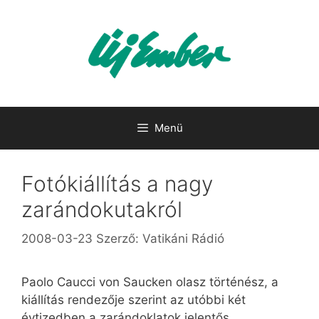
Kilépés
a
tartalomba
Menü
Fotókiállítás a nagy
zarándokutakról
2008-03-23
Szerző:
Vatikáni Rádió
Paolo Caucci von Saucken olasz történész, a
kiállítás rendezője szerint az utóbbi két
évtizedben a zarándoklatok jelentős