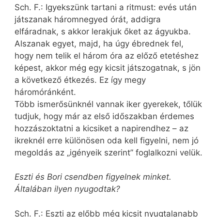
Sch. F.: Igyekszünk tartani a ritmust: evés után
játszanak háromnegyed órát, addigra
elfáradnak, s akkor lerakjuk őket az ágyukba.
Alszanak egyet, majd, ha úgy ébrednek fel,
hogy nem telik el három óra az előző etetéshez
képest, akkor még egy kicsit játszogatnak, s jön
a következő étkezés. Ez így megy
háromóránként.
Több ismerősünknél vannak iker gyerekek, tőlük
tudjuk, hogy már az első időszakban érdemes
hozzászoktatni a kicsiket a napirendhez – az
ikreknél erre különösen oda kell figyelni, nem jó
megoldás az „igényeik szerint” foglalkozni velük.
Eszti és Bori csendben figyelnek minket.
Általában ilyen nyugodtak?
Sch. F.: Eszti az előbb még kicsit nyugtalanabb