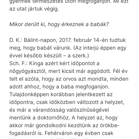
gyermek természetes úton megfoganjon. Mi ezt
az utat jártuk végig.
Mikor derült ki, hogy érkeznek a babák?
D. K.: Bálint-napon, 2017. február 14-én tudtuk
meg, hogy babát várunk. (Az interjú éppen egy
évvel később készült – a szerk.)
Sch. F.: Kinga azért kért időpontot a
nőgyógyásztól, mert kicsit már aggódott. Fél év
telt el azóta, hogy az orvos azt mondta, minden
adott ahhoz, hogy a baba megfoganjon.
Tulajdonképpen korábban jelentkezett az
időpontra, csak időközben változott a helyzet,
és már a várandósság valószínűségével
mentünk a doktornőhöz. A helyzet az, hogy
akkor már gondolkodni kezdtünk az örökbe­
fogadásról is. Fehérváron egy évben csak