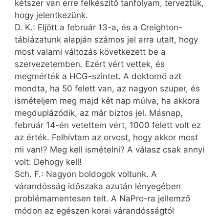
kétszer van erre felkészítő tanfolyam, terveztük,
hogy jelentkezünk.
D. K.: Eljött a február 13-a, és a Creighton-
táblázatunk alapján számos jel arra utalt, hogy
most valami változás következett be a
szervezetemben. Ezért vért vettek, és
megmérték a HCG-szintet. A doktornő azt
mondta, ha 50 felett van, az nagyon szuper, és
ismételjem meg majd két nap múlva, ha akkora
megduplázódik, az már biztos jel. Másnap,
február 14-én vetettem vért, 1000 felett volt ez
az érték. Felhívtam az orvost, hogy akkor most
mi van!? Meg kell ismételni? A válasz csak annyi
volt: Dehogy kell!
Sch. F.: Nagyon boldogok voltunk. A
várandósság időszaka az­után lényegében
problémamentesen telt. A NaPro-ra jellemző
módon az egészen korai várandósságtól