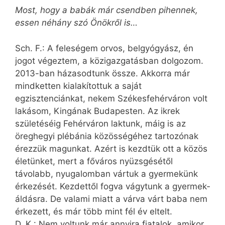
Most, hogy a babák már csendben pihennek,
essen néhány szó Önökről is…
Sch. F.: A feleségem orvos, belgyógyász, én
jogot végeztem, a közigazgatásban dolgozom.
2013-ban házasodtunk össze. Akkorra már
mindketten kialakítottuk a saját
egzisztenciánkat, nekem Székesfehérváron volt
lakásom, Kingának Budapesten. Az ikrek
születéséig Fehérváron laktunk, máig is az
öreghegyi plébánia közösségéhez tartozónak
érezzük magunkat. Azért is kezdtük ott a közös
életünket, mert a főváros nyüzsgésétől
távolabb, nyugalomban vártuk a gyermekünk
érkezését. Kezdettől fogva vágytunk a gyermek­
áldásra. De valami miatt a várva várt baba nem
érkezett, és már több mint fél év eltelt.
D. K.: Nem voltunk már annyira fiatalok, amikor