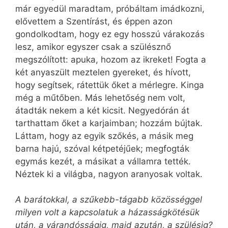
már egyedül maradtam, próbáltam imádkozni,
elővettem a Szentírást, és éppen azon
gondolkodtam, hogy ez egy hosszú várakozás
lesz, amikor egyszer csak a szülésznő
megszólított: apuka, hozom az ikreket! Fogta a
két anyaszült meztelen gyereket, és hívott,
hogy segítsek, rátettük őket a mérlegre. Kinga
még a műtőben. Más lehetőség nem volt,
átadták nekem a két kicsit. Negyedórán át
tarthattam őket a karjaimban; hozzám bújtak.
Láttam, hogy az egyik szőkés, a másik meg
barna hajú, szóval kétpetéjűek; megfogták
egymás kezét, a másikat a vállamra tették.
Néztek ki a világba, nagyon aranyosak voltak.
A barátokkal, a szűkebb-tágabb közösséggel
milyen volt a kapcsolatuk a házasság­kötésük
után, a várandósságig, majd azután, a szülésig?