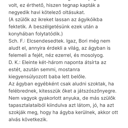
volt, ez érthető, hiszen tegnap kapták a
negyedik havi kötelező oltásukat.
(A szülők az ikreket lassan az ágyikóikba
fektetik. A beszélgetésünk ezek után a
konyhában folytatódik.)
Sch. F.: Elcsendesedtek. Igaz, Bori még nem
aludt el, annyira érdekli a világ, az ágyban is
felemeli a fejét, néz ezerrel, és mosolyog.
D. K.: Eleinte két-három naponta átsírta az
estét, azután semmi, mostanra
kiegyensúlyozott baba lett belőle.
Az ágyban egyébként csak aludni szoktak, ha
felébrednek, kitesszük őket a játszószőnyegre.
Nem vagyok gyakorlott anyuka, de más szülők
tapasztalataiból kiindulva azt látom, jó, ha azt
szokják meg, hogy ha ágyba kerülnek, akkor ott
alvás következik.