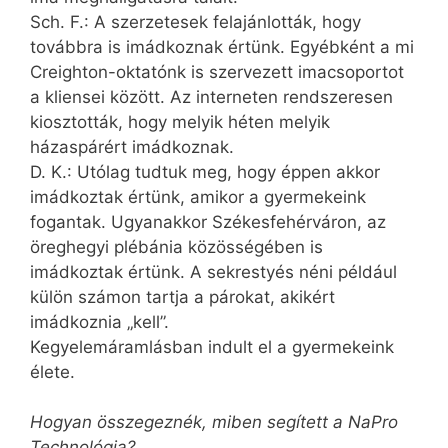
Sch. F.: A szerzetesek felajánlották, hogy
továbbra is imádkoznak értünk. Egyébként a mi
Creighton-oktatónk is szervezett imacsoportot
a kliensei között. Az interneten rendszeresen
kiosztották, hogy melyik héten melyik
házaspárért imádkoznak.
D. K.: Utólag tudtuk meg, hogy éppen akkor
imádkoztak értünk, amikor a gyermekeink
fogantak. Ugyanakkor Székesfehérváron, az
öreghegyi plébánia közösségében is
imádkoztak értünk. A sekrestyés néni például
külön számon tartja a párokat, akikért
imádkoznia „kell”.
Kegyelemáramlásban indult el a gyermekeink
élete.
Hogyan összegeznék, miben segített a NaPro
Technológia?