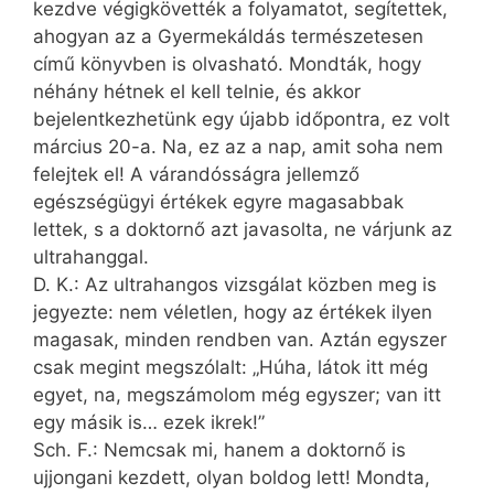
kezdve végigkövették a folyamatot, segítettek,
ahogyan az a Gyermekáldás természetesen
című könyvben is olvasható. Mondták, hogy
néhány hétnek el kell telnie, és akkor
bejelentkezhetünk egy újabb időpontra, ez volt
március 20-a. Na, ez az a nap, amit soha nem
felejtek el! A várandósságra jellemző
egészségügyi értékek egyre magasabbak
lettek, s a doktornő azt javasolta, ne várjunk az
ultrahanggal.
D. K.: Az ultrahangos vizsgálat közben meg is
jegyezte: nem véletlen, hogy az értékek ilyen
magasak, minden rendben van. Aztán egyszer
csak megint megszólalt: „Húha, látok itt még
egyet, na, megszámolom még egyszer; van itt
egy másik is… ezek ikrek!”
Sch. F.: Nemcsak mi, hanem a doktornő is
ujjongani kezdett, olyan boldog lett! Mondta,