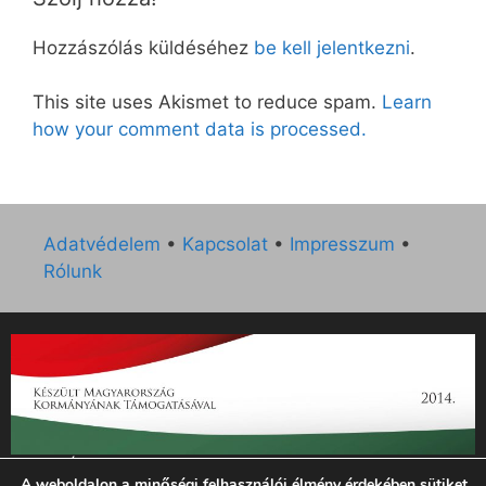
Hozzászólás küldéséhez
be kell jelentkezni
.
This site uses Akismet to reduce spam.
Learn
how your comment data is processed.
Adatvédelem
•
Kapcsolat
•
Impresszum
•
Rólunk
„Az Új Ember katolikus hetilap 2014. évi működésének
A weboldalon a minőségi felhasználói élmény érdekében sütiket