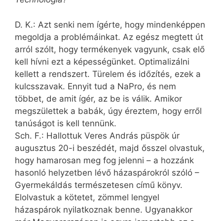
D. K.: Azt senki nem ígérte, hogy mindenképpen
megoldja a problémáinkat. Az egész megtett út
arról szólt, hogy termékenyek vagyunk, csak elő
kell hívni ezt a képességünket. Optimalizálni
kellett a rendszert. Türelem és időzítés, ezek a
kulcsszavak. Ennyit tud a NaPro, és nem
többet, de amit ígér, az be is válik. Amikor
megszülettek a babák, úgy éreztem, hogy erről
tanúságot is kell tennünk.
Sch. F.: Hallottuk Veres András püspök úr
augusztus 20-i beszédét, majd ősszel olvastuk,
hogy hamarosan meg fog jelenni – a hozzánk
hasonló helyzetben lévő házaspárokról szóló –
Gyermekáldás természetesen ­című könyv.
Elolvastuk a kötetet, zömmel lengyel
házaspárok nyilatkoznak benne. Ugyanakkor