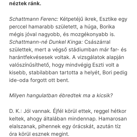
néztek ránk.
Schattmann Ferenc:
Kétpetéjű ikrek, Esztike egy
perccel hamarabb született, a húga, Borika
mégis jóval nagyobb, és mozgékonyabb is.
Schattmann-né Dunkel Kinga:
Császárral
születtek, mert a végső stádiumban már far- és
harántfekvésesek voltak. A vizsgálatok alapján
valószínűsíthető, hogy mindvégig Eszti volt a
kisebb, stabilabban tartotta a helyét, Bori pedig
ide-oda forgott ott bent.
Milyen hangulatban ébredtek ma a kicsik?
D. K.: Jól vannak. Éjfél körül ettek, reggel hétkor
keltek, ahogy általában mindennap. Hamarosan
elalszanak, pihennek egy órácskát, azután tíz
óra körül esznek megint.