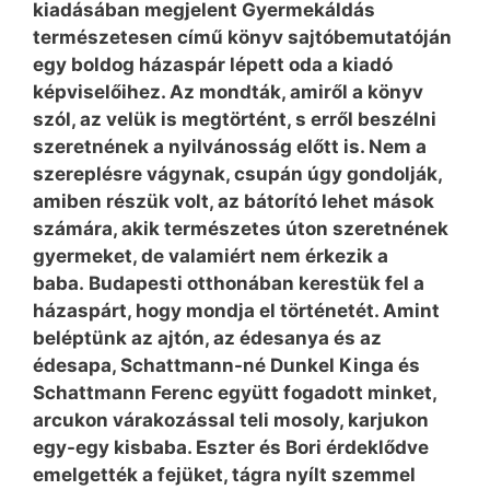
kiadásában megjelent Gyermekáldás
természetesen című könyv sajtóbemutatóján
egy boldog házaspár lépett oda a kiadó
képviselőihez. Az mondták, amiről a könyv
szól, az velük is megtörtént, s erről beszélni
szeretnének a nyilvánosság előtt is. Nem a
szereplésre vágynak, csupán úgy gondolják,
amiben részük volt, az bátorító lehet mások
számára, akik természetes úton szeretnének
gyermeket, de valamiért nem érkezik a
baba. Budapesti otthonában kerestük fel a
házaspárt, hogy mondja el történetét. Amint
beléptünk az ajtón, az édesanya és az
édesapa, Schattmann-né Dunkel Kinga és
Schattmann Ferenc együtt fogadott minket,
arcukon várakozással teli mosoly, karjukon
egy-egy kisbaba. Eszter és Bori érdeklődve
emelgették a fejüket, tágra nyílt szemmel