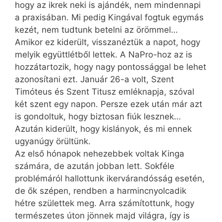
hogy az ikrek neki is ajándék, nem mindennapi
a praxisában. Mi pedig Kingával fogtuk egymás
kezét, nem tudtunk betelni az örömmel…
Amikor ez kiderült, visszanéztük a napot, hogy
melyik együttlétből lettek. A NaPro-hoz az is
hozzátartozik, hogy nagy pontossággal be lehet
azonosítani ezt. Január 26-a volt, Szent
Timóteus és Szent Titusz emléknapja, szóval
két szent egy napon. Persze ezek után már azt
is gondoltuk, hogy biztosan fiúk lesznek…
Azután kiderült, hogy kislá­nyok, és mi ennek
ugyanúgy örültünk.
Az első hónapok nehezebbek voltak Kinga
számára, de azután jobban lett. Sokféle
problémáról hallottunk ikervárandósság esetén,
de ők szépen, rendben a harmincnyolcadik
hétre születtek meg. Arra számítottunk, hogy
természetes úton jönnek majd világra, így is