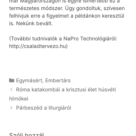
már Magyarországon is egyre ismertebb ez a
természetes módszer. Úgy gondoltuk, szívesen
felhívjuk erre a figyelmet a példánkon keresztül
is. Nekünk bevált.
(További tudnivalók a NaPro Technológiáról:
http://csaladtervezo.hu)
Kategória
Egymásért
,
Embertárs
Róma katakombái a krisztusi élet húsvéti
hírnökei
Párbeszéd a liturgiáról
Szólj hozzá!