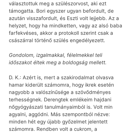
választottuk meg a szülészorvost, aki ezt
támogatta. Bori egyszer ugyan befordult, de
azután visszafordult, és Eszti volt lejjebb. Az a
helyzet, hogy ha mindketten, vagy az alsó baba
farfekvéses, akkor a protokoll szerint csak a
császárral történő szülés engedélyezett.
Gondolom, izgalmakkal, félelmekkel teli
időszakot éltek meg a boldogság mellett.
D. K.: Azért is, mert a szakirodalmat olvasva
hamar kiderült számomra, hogy ikrek esetén
nagyobb a valószínűsége a szövődményes
terhességnek. Derengtek emlékeim hajdani
nőgyógyászati tanulmányaimból is. Volt min
agyalni, aggódni. Más szempontból nézve:
minden hét egy újabb győzelmet jelentett
számomra. Rendben volt a cukrom, a