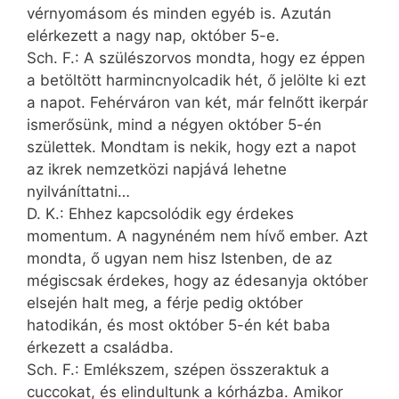
vérnyomásom és minden egyéb is. Azután
elérkezett a nagy nap, október 5-e.
Sch. F.: A szülészorvos mondta, hogy ez éppen
a betöltött harmincnyolcadik hét, ő jelölte ki ezt
a napot. Fehérváron van két, már felnőtt ikerpár
ismerősünk, mind a négyen október 5-én
születtek. Mondtam is nekik, hogy ezt a napot
az ikrek nemzetközi napjává lehetne
nyilváníttatni…
D. K.: Ehhez kapcsolódik egy érdekes
momentum. A nagynéném nem hívő ember. Azt
mondta, ő ugyan nem hisz Istenben, de az
még­iscsak érdekes, hogy az édesanyja október
elsején halt meg, a férje pedig október
hatodikán, és most október 5-én két baba
érkezett a családba.
Sch. F.: Emlékszem, szépen összeraktuk a
cuccokat, és elindultunk a kórházba. Amikor