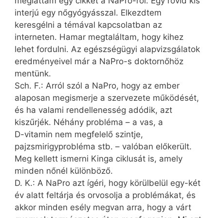
megláttam egy cikket a NaPro-ról. Egy rövid kis
interjú egy nőgyógyásszal. Elkezdtem
keresgélni a témával kapcsolatban az
interneten. Hamar megtaláltam, hogy kihez
lehet fordulni. Az egészségügyi alapvizsgálatok
eredményeivel már a NaPro-s doktornőhöz
mentünk.
Sch. F.: Arról szól a NaPro, hogy az ember
alaposan megismerje a szervezete működését,
és ha valami rendellenesség adódik, azt
kiszűrjék. Néhány probléma – a vas, a
D-vitamin nem megfelelő szintje,
pajzsmirigyprobléma stb. – valóban előkerült.
Meg kellett ismerni Kinga ciklusát is, amely
minden nőnél különböző.
D. K.: A NaPro azt ígéri, hogy körülbelül egy-két
év alatt feltárja és orvosolja a problémákat, és
akkor minden esély megvan arra, hogy a várt