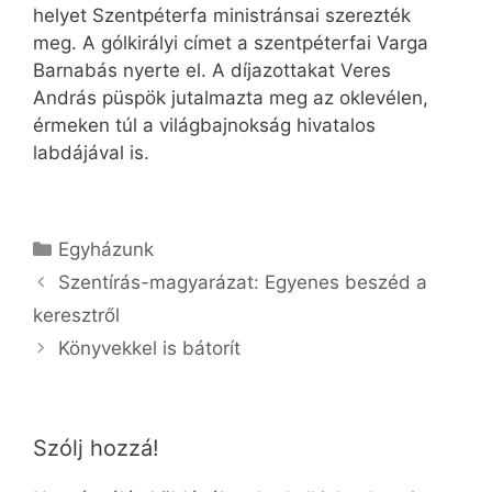
helyet Szentpéterfa ministránsai szerezték
meg. A gólkirályi címet a szentpéterfai Varga
Barnabás nyerte el. A díjazottakat Veres
András püspök jutalmazta meg az oklevélen,
érmeken túl a világbajnokság hivatalos
labdájával is.
Kategória
Egyházunk
Szentírás-magyarázat: Egyenes beszéd a
keresztről
Könyvekkel is bátorít
Szólj hozzá!