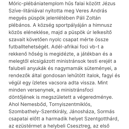
Móric-plébániatemplom hűs falai között Jézus
Szíve-litániával nyitotta meg Veres András
megyés püspök jelenlétében Páli Zoltán
plébános. A község sportpályáján a himnusz
közös eléneklése, majd a püspök úr lelkesítő
szavait követően nyolc csapat mérte össze
futballtehetségét. Adél-afrikai foci vb-t a
rekkenő hőség is megidézte, a játékban és a
melegtől elcsigázott ministránsok testi erejét a
falubeli anyukák és nagymamák süteményei, a
rendezők által gondosan lehűtött italok, fagyi és
végül egy ízletes vacsora adta vissza. Mint
minden versenynek, a ministránsfoci
döntőjének is megszületett a végeredménye.
Ahol Nemesbőd, Tornyiszentmiklós,
Szombathely-Szentkirály, Jánosháza, Sormás
csapatai előtt a harmadik helyet Szentgotthárd,
az ezüstérmet a helybeli Csesztreg, az első