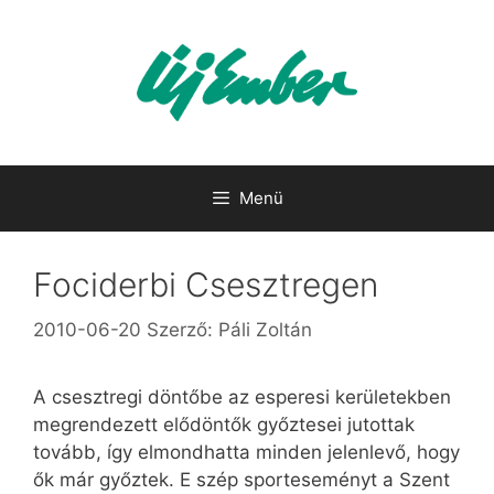
Kilépés
a
tartalomba
Menü
Fociderbi Csesztregen
2010-06-20
Szerző:
Páli Zoltán
A csesztregi döntőbe az esperesi kerületekben
megrendezett elődöntők győztesei jutottak
tovább, így elmondhatta minden jelenlevő, hogy
ők már győztek. E szép sporteseményt a Szent