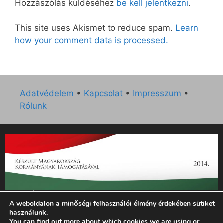
Hozzászólás küldéséhez
be kell jelentkezni
.
This site uses Akismet to reduce spam.
Learn
how your comment data is processed.
Adatvédelem
•
Kapcsolat
•
Impresszum
•
Rólunk
„Az Új Ember katolikus hetilap 2014. évi működésének
A weboldalon a minőségi felhasználói élmény érdekében sütiket
támogatását az EGYH-KCP-14-P-0121 sz. támogatási
használunk.
szerződés keretében 3 000 000 Ft összegben támogatta az
You can find out more about which cookies we are using or