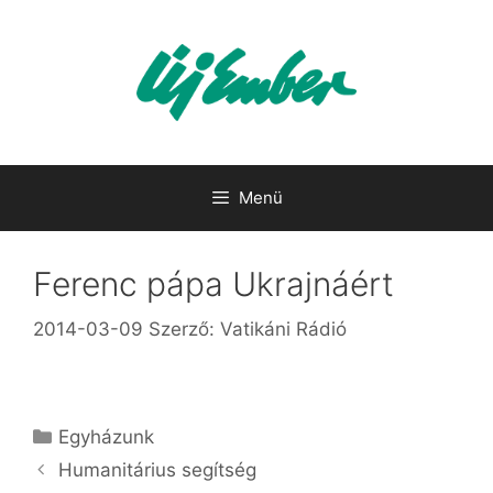
Kilépés
a
tartalomba
Menü
Ferenc pápa Ukrajnáért
2014-03-09
Szerző:
Vatikáni Rádió
Kategória
Egyházunk
Humanitárius segítség