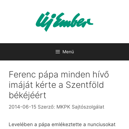
Kilépés
a
tartalomba
Menü
Ferenc pápa minden hívő
imáját kérte a Szentföld
békéjéért
2014-06-15
Szerző:
MKPK Sajtószolgálat
Levelében a pápa emlékeztette a nunciusokat