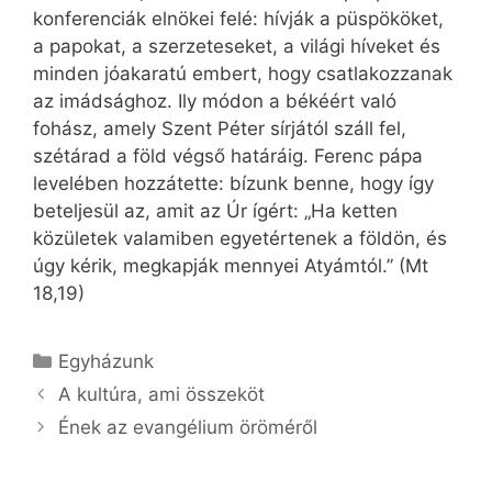
konferenciák elnökei felé: hívják a püspököket,
a papokat, a szerzeteseket, a világi híveket és
minden jóakaratú embert, hogy csatlakozzanak
az imádsághoz. Ily módon a békéért való
fohász, amely Szent Péter sírjától száll fel,
szétárad a föld végső határáig. Ferenc pápa
levelében hozzátette: bízunk benne, hogy így
beteljesül az, amit az Úr ígért: „Ha ketten
közületek valamiben egyetértenek a földön, és
úgy kérik, megkapják mennyei Atyámtól.” (Mt
18,19)
Kategória
Egyházunk
A kultúra, ami összeköt
Ének az evangélium öröméről