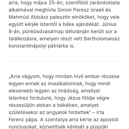
arra, hogy május 25-én, szentföldi zarándoklata
alkalmával meghívta Simon Peresz izraeli és
Mahmúd Abbász palesztin elnököket, hogy vele
együtt kérjék Istentől a béke ajándékát. Június
8-án, pünkösdvasárnap délutánján került sor a
találkozásra, amelyen részt vett Bartholomaiosz
konstantinápolyi pátriárka is.
„Arra vágyom, hogy minden hívő ember részese
legyen ennek az imaalkalomnak, hogy minél
elevenebb legyen az imádság, amellyel
Istenhez fordulunk, hogy Jézus földje végre
részesüljön abban a békében, amelyet
születésekor az angyalok hirdettek” – írta
Ferenc pápa. A szentatya arra kérte az apostoli
nunciusokat, közvetítsék kérését a püspöki