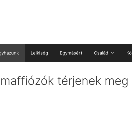
gyházunk
Lelkiség
Egymásért
Család
Kö
 maffiózók térjenek meg