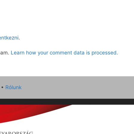
lentkezni
.
spam.
Learn how your comment data is processed.
•
Rólunk