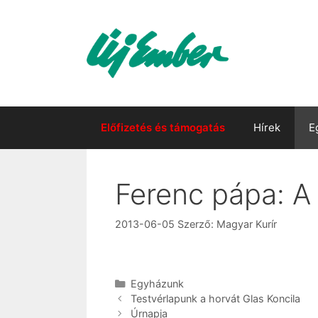
Kilépés
a
tartalomba
Előfizetés és támogatás
Hírek
E
Ferenc pápa: A
2013-06-05
Szerző:
Magyar Kurír
Kategória
Egyházunk
Testvérlapunk a horvát Glas Koncila
Úrnapja