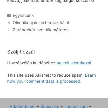
kedvű, jóakaratú ember segítségét köszönik!
Kategória
Egyházunk
Olimpikonjainkért adtak hálát
Zarándokút ezer kilométeren
Szólj hozzá!
Hozzászólás küldéséhez
be kell jelentkezni
.
This site uses Akismet to reduce spam.
Learn
how your comment data is processed.
Adatvédelem
•
Kapcsolat
•
Impresszum
•