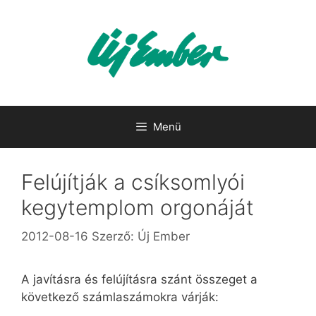
Kilépés
a
tartalomba
Menü
Felújítják a csíksomlyói
kegytemplom orgonáját
2012-08-16
Szerző:
Új Ember
A javításra és felújításra szánt összeget a
következő számlaszámokra várják: