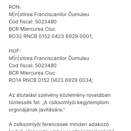
RON:
M|n|stirea Franciscanilor Ôumuleu
Cod fiscal: 5023480
BCR Miercurea Ciuc
RO32 RNCB 0152 0423 6929 0001;
HUF:
M|n|stirea Franciscanilor Ôumuleu
Cod fiscal: 5023480
BCR Miercurea Ciuc
RO14 RNCB 0152 0423 6929 0034;
Az átutalási szelvény közlemény rovatában
tüntessék fel: „A csíksomlyói kegytemplom
orgonájának javítására.”
A csíksomlyói ferencesek minden adakozó