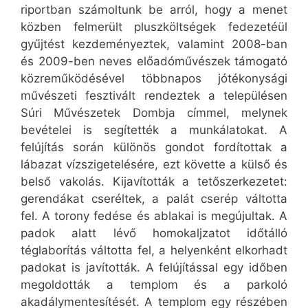
riportban számoltunk be arról, hogy a menet
közben felmerült pluszköltségek fedezetéül
gyűjtést kezdeményeztek, valamint 2008-ban
és 2009-ben neves előadóművészek támogató
közreműködésével többnapos jótékonysági
művészeti fesztivált rendeztek a településen
Súri Művészetek Dombja címmel, melynek
bevételei is segítették a munkálatokat. A
felújítás során különös gondot fordítottak a
lábazat vízszigetelésére, ezt követte a külső és
belső vakolás. Kijavították a tetőszerkezetet:
gerendákat cseréltek, a palát cserép váltotta
fel. A torony fedése és ablakai is megújultak. A
padok alatt lévő homokaljzatot időtálló
téglaborítás váltotta fel, a helyenként elkorhadt
padokat is javították. A felújítással egy időben
megoldották a templom és a parkoló
akadálymentesítését. A templom egy részében