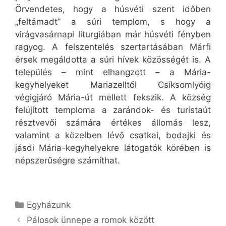
Örvendetes, hogy a húsvéti szent időben
„feltámadt” a súri templom, s hogy a
virágvasárnapi liturgiában már húsvéti fényben
ragyog. A felszentelés szertartásában Márfi
érsek megáldotta a súri hívek közösségét is. A
település – mint elhangzott – a Mária-
kegyhelyeket Mariazelltől Csíksomlyóig
végigjáró Mária-út mellett fekszik. A község
felújított temploma a zarándok- és turistaút
résztvevői számára értékes állomás lesz,
valamint a közelben lévő csatkai, bodajki és
jásdi Mária-kegyhelyekre látogatók körében is
népszerűségre számíthat.
Kategória
Egyházunk
Pálosok ünnepe a romok között