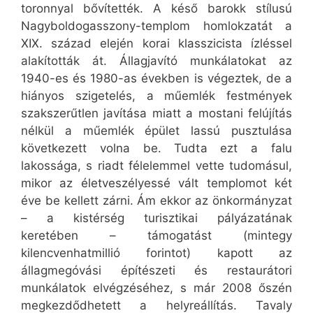
toronnyal bővítették. A késő barokk stílusú
Nagyboldogasszony-templom homlokzatát a
XIX. század elején korai klasszicista ízléssel
alakították át. Állagjavító munkálatokat az
1940-es és 1980-as években is végeztek, de a
hiányos szigetelés, a műemlék festmények
szakszerűtlen javítása miatt a mostani felújítás
nélkül a műemlék épület lassú pusztulása
következett volna be. Tudta ezt a falu
lakossága, s riadt félelemmel vette tudomásul,
mikor az életveszélyessé vált templomot két
éve be kellett zárni. Ám ekkor az önkormányzat
– a kistérség turisztikai pályázatának
keretében – támogatást (mintegy
kilencvenhatmillió forintot) kapott az
állagmegóvási építészeti és restaurátori
munkálatok elvégzéséhez, s már 2008 őszén
megkezdődhetett a helyreállítás. Tavaly