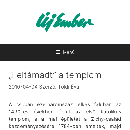
Kilépés
a
tartalomba
Menü
„Feltámadt” a templom
2010-04-04
Szerző:
Toldi Éva
A csupán ezerháromszáz lelkes faluban az
1490-es években épült az első katolikus
templom, s a mai épületet a Zichy-család
kezdeményezésére 1784-ben emelték, majd