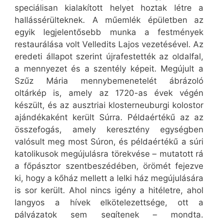
speciálisan kialakított helyet hoztak létre a
hallássérülteknek. A műemlék épületben az
egyik legjelentősebb munka a festmények
restaurálása volt Velledits Lajos vezetésével. Az
eredeti állapot szerint újrafestették az oldalfal,
a mennyezet és a szentély képeit. Megújult a
Szűz Mária mennybemenetelét ábrázoló
oltárkép is, amely az 1720-as évek végén
készült, és az ausztriai klosterneuburgi kolostor
ajándékaként került Súrra. Példaértékű az az
összefogás, amely keresztény egységben
valósult meg most Súron, és példaértékű a súri
katolikusok megújulásra törekvése – mutatott rá
a főpásztor szentbeszédében, örömét fejezve
ki, hogy a kőház mellett a lelki ház megújulására
is sor került. Ahol nincs igény a hitéletre, ahol
langyos a hívek elkötelezettsége, ott a
pályázatok sem segítenek – mondta.