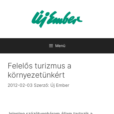
Kilépés
a
tartalomba
Menü
Felelős turizmus a
környezetünkért
2012-02-03
Szerző:
Új Ember
Jelenleg százötvenhárom állam tartozik a