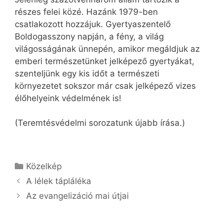
részes felei közé. Hazánk 1979-ben
csatlakozott hozzájuk. Gyertyaszentelő
Boldogasszony napján, a fény, a világ
világosságának ünnepén, amikor megáldjuk az
emberi természetünket jelképező gyertyákat,
szenteljünk egy kis időt a természeti
környezetet sokszor már csak jelképező vizes
élőhelyeink védelmének is!
(Teremtésvédelmi sorozatunk újabb írása.)
Kategória
Közelkép
A lélek tápláléka
Az evangelizáció mai útjai