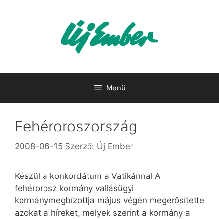
Kilépés
a
tartalomba
Menü
Fehéroroszország
2008-06-15
Szerző:
Új Ember
Készül a konkordátum a Vatikánnal A
fehérorosz kormány vallásügyi
kormánymegbízottja május végén megerősítette
azokat a híreket, melyek szerint a kormány a