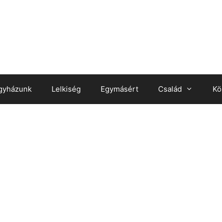
gyházunk
Lelkiség
Egymásért
Család
Kö