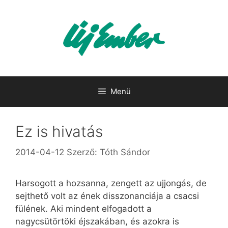
Kilépés
a
tartalomba
Menü
Ez is hivatás
2014-04-12
Szerző:
Tóth Sándor
Harsogott a hozsanna, zengett az ujjongás, de
sejthető volt az ének disszonanciája a csacsi
fülének. Aki mindent elfogadott a
nagycsütörtöki éjszakában, és azokra is