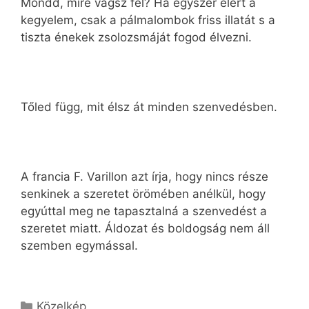
Mondd, mire vágsz fel? Ha egyszer elért a
kegyelem, csak a pálmalombok friss illatát s a
tiszta énekek zsolozsmáját fogod élvezni.
Tőled függ, mit élsz át minden szenvedésben.
A francia F. Varillon azt írja, hogy nincs része
senkinek a szeretet örömében anélkül, hogy
egyúttal meg ne tapasztalná a szenvedést a
szeretet miatt. Áldozat és boldogság nem áll
szemben egymással.
Kategória
Közelkép