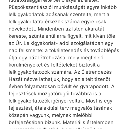
tudatossággal élte Jenő atya az életét.
Püspökszentlászlói munkásságát egyre inkább
lelkigyakorlatok adásának szentelte, mert a
lelkigyakorlatra érkezők száma egyre csak
növekedett. Mindenben az Isten akaratát
kereste, szüntelenül arra figyelt, mit kíván tőle
az Úr. Lelkigyakorlat- adói szolgálatában egy
nap felismerte: a tökéletesedés és továbblépés
útja egy ház létrehozása, mely megfelelő
körülményeket és feltételeket biztosít a
lelkigyakorlatozók számára. Az Életrendezés
Házát nézve láthatjuk, hogy az eltelt tizenöt
évben folyamatosan bővült és gyarapodott. A
fejlesztések mozgatórugói továbbra is a
lelkigyakorlatozók igényei voltak. Most is egy
fejlesztési, átalakítási terv megvalósításának
közepén vagyunk, melynek mielőbbi
befejezésében bízunk. Materiális értelemben