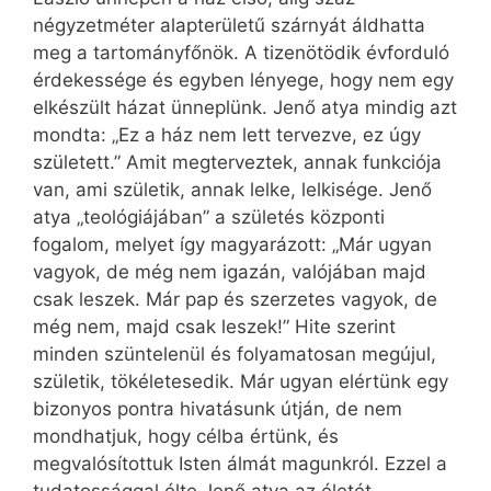
négyzetméter alapterületű szárnyát áldhatta
meg a tartományfőnök. A tizenötödik évforduló
érdekessége és egyben lényege, hogy nem egy
elkészült házat ünneplünk. Jenő atya mindig azt
mondta: „Ez a ház nem lett tervezve, ez úgy
született.” Amit megterveztek, annak funkciója
van, ami születik, annak lelke, lelkisége. Jenő
atya „teológiájában” a születés központi
fogalom, melyet így magyarázott: „Már ugyan
vagyok, de még nem igazán, valójában majd
csak leszek. Már pap és szerzetes vagyok, de
még nem, majd csak leszek!” Hite szerint
minden szüntelenül és folyamatosan megújul,
születik, tökéletesedik. Már ugyan elértünk egy
bizonyos pontra hivatásunk útján, de nem
mondhatjuk, hogy célba értünk, és
megvalósítottuk Isten álmát magunkról. Ezzel a