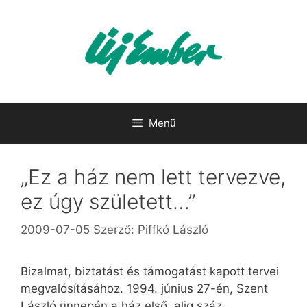
Kilépés
a
tartalomba
Menü
„Ez a ház nem lett tervezve,
ez úgy született…”
2009-07-05
Szerző:
Piffkó László
Bizalmat, biztatást és támogatást kapott tervei
megvalósításához. 1994. június 27-én, Szent
László ünnepén a ház első, alig száz