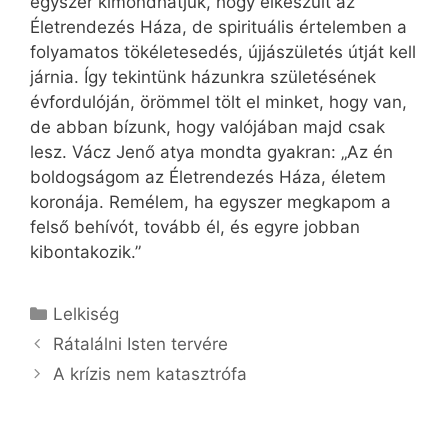
egyszer kimondhatjuk, hogy elkészült az
Életrendezés Háza, de spirituális értelemben a
folyamatos tökéletesedés, újjászületés útját kell
járnia. Így tekintünk házunkra születésének
évfordulóján, örömmel tölt el minket, hogy van,
de abban bízunk, hogy valójában majd csak
lesz. Vácz Jenő atya mondta gyakran: „Az én
boldogságom az Életrendezés Háza, életem
koronája. Remélem, ha egyszer megkapom a
felső behívót, tovább él, és egyre jobban
kibontakozik.”
Kategória
Lelkiség
Rátalálni Isten tervére
A krízis nem katasztrófa