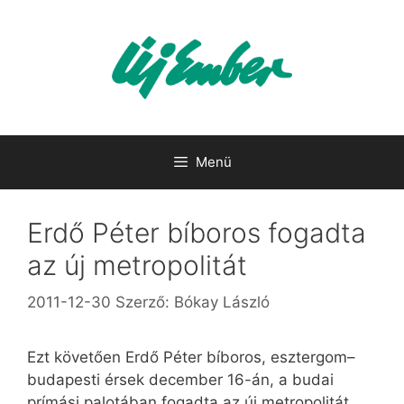
Kilépés
a
tartalomba
Menü
Erdő Péter bíboros fogadta
az új metropolitát
2011-12-30
Szerző:
Bókay László
Ezt követően Erdő Péter bíboros, esztergom–
budapesti érsek december 16-án, a budai
prímási palotában fogadta az új metropolitát,