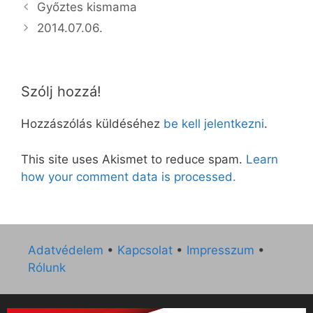
Győztes kismama
2014.07.06.
Szólj hozzá!
Hozzászólás küldéséhez
be kell jelentkezni
.
This site uses Akismet to reduce spam.
Learn
how your comment data is processed.
Adatvédelem
•
Kapcsolat
•
Impresszum
•
Rólunk