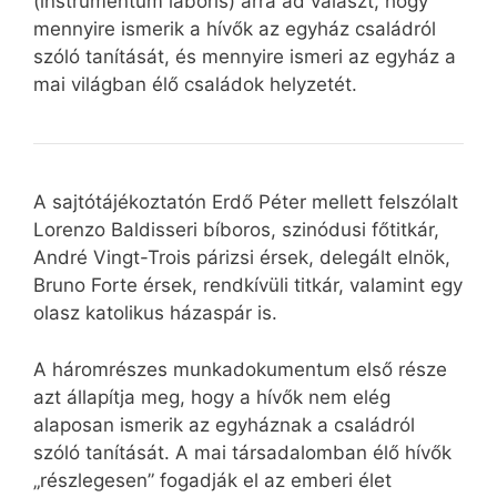
(instrumentum laboris) arra ad választ, hogy
mennyire ismerik a hívők az egyház családról
szóló tanítását, és mennyire ismeri az egyház a
mai világban élő családok helyzetét.
A sajtótájékoztatón Erdő Péter mellett felszólalt
Lorenzo Baldisseri bíboros, szinódusi főtitkár,
André Vingt-Trois párizsi érsek, delegált elnök,
Bruno Forte érsek, rendkívüli titkár, valamint egy
olasz katolikus házaspár is.
A háromrészes munkadokumentum első része
azt állapítja meg, hogy a hívők nem elég
alaposan ismerik az egyháznak a családról
szóló tanítását. A mai társadalomban élő hívők
„részlegesen” fogadják el az emberi élet