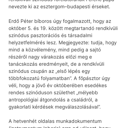
nevezte ki az esztergom–budapesti érseket.
Erdő Péter bíboros úgy fogalmazott, hogy az
október 5. és 19. között megtartandó rendkívüli
szinódus pasztorációs és társadalmi
helyzetfelmérés lesz. Megjegyezte: tudja, hogy
mind a közvélemény, mind pedig a sajtó
részéről nagy várakozás előzi meg e
tanácskozás eredményeit, de a rendkívüli
szinódus csupán az „első lépés egy
többfokozatú folyamatban”. A főpásztor úgy
véli, hogy a jövő év októberében esedékes
rendes szinóduson születhet „mélyebb
antropológiai átgondolás a családról, a
gyakorlati kérdések megválaszolásával”.
A hetvenhét oldalas munkadokumentum