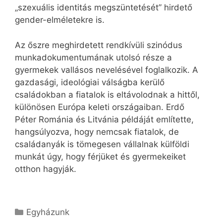
„szexuális identitás megszüntetését” hirdető
gender-elméletekre is.
Az őszre meghirdetett rendkívüli szinódus
munkadokumentumának utolsó része a
gyermekek vallásos nevelésével foglalkozik. A
gazdasági, ideológiai válságba kerülő
családokban a fiatalok is eltávolodnak a hittől,
különösen Európa keleti országaiban. Erdő
Péter Románia és Litvánia példáját említette,
hangsúlyozva, hogy nemcsak fiatalok, de
családanyák is tömegesen vállalnak külföldi
munkát úgy, hogy férjüket és gyermekeiket
otthon hagyják.
Kategória
Egyházunk