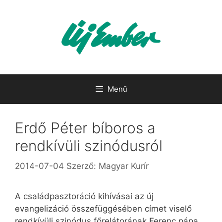
Kilépés
a
tartalomba
Menü
Erdő Péter bíboros a
rendkívüli szinódusról
2014-07-04
Szerző:
Magyar Kurír
A családpasztoráció kihívásai az új
evangelizáció összefüggésében címet viselő
rendkívüli szinódus főrelátorának Ferenc pápa