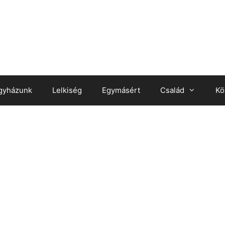
gyházunk
Lelkiség
Egymásért
Család
Kö