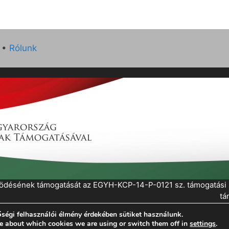
•
Rólunk
működésének támogatását az EGYH-KCP-14-P-0121 sz. támogatás
tá
ségi felhasználói élmény érdekében sütiket használunk.
eratePress
e about which cookies we are using or switch them off in
settings
.