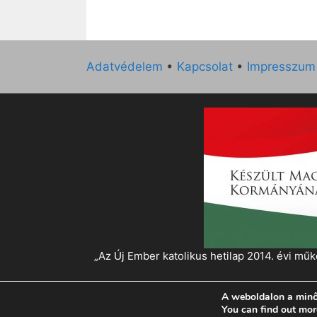
Adatvédelem
•
Kapcsolat
•
Impresszum
„Az Új Ember katolikus hetilap 2014. évi 
A weboldalon a minő
© 2026 Magyar Kurír - Új Ember
• Készült
Gen
You can find out mor