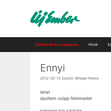
Kilépés
a
tartalomba
Előfizetés és támogatás
Hírek
E
Ennyi
2012-02-13
Szerző:
Birtalan Ferenc
lehet
ápoltam csöpp félelmedet
nehezen hal a hűség