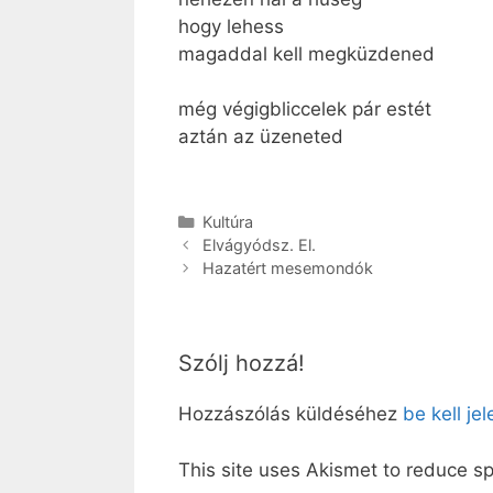
hogy lehess
magaddal kell megküzdened
még végigbliccelek pár estét
aztán az üzeneted
Kategória
Kultúra
Elvágyódsz. El.
Hazatért mesemondók
Szólj hozzá!
Hozzászólás küldéséhez
be kell je
This site uses Akismet to reduce 