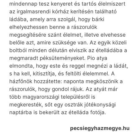
mindennap tesz kenyeret és tartós élelmiszert
az irgalmasrendi kórház kerítésén található
ládába, amely arra szolgál, hogy bárki
elhelyezhessen benne a rászorulók
megsegítésére szánt élelmet, illetve elvehesse
belőle azt, amire szüksége van. Az egyik közeli
boltból minden délután elviszik az ételládába a
megmaradt péksüteményeket. Pio atya
elmondta, hogy este és reggel megnézi a ládát,
s ha kell, kitisztítja, és feltölti élelemmel. A
házfőnök hozzátette: naponta megköszönik a
rászorulók, hogy gondol rájuk. Az atyát már
több magyarországi településről is
megkeresték, sőt egy osztrák jótékonysági
naptárba is bekerült az ételláda fotója.
pecsiegyhazmegye.hu