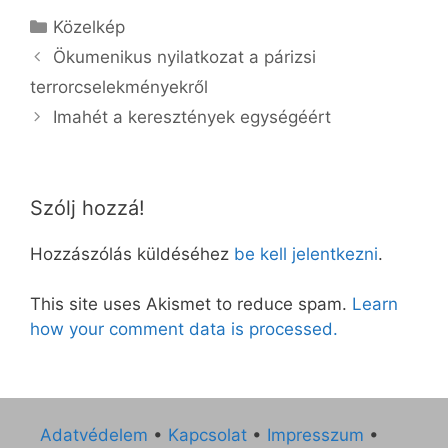
Kategória
Közelkép
Ökumenikus nyilatkozat a párizsi
terrorcselekményekről
Imahét a keresztények egységéért
Szólj hozzá!
Hozzászólás küldéséhez
be kell jelentkezni
.
This site uses Akismet to reduce spam.
Learn
how your comment data is processed.
Adatvédelem
•
Kapcsolat
•
Impresszum
•