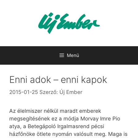
Kilépés
a
tartalomba
Menü
Enni adok – enni kapok
2015-01-25
Szerző:
Új Ember
Az élelmiszer nélkül maradt emberek
megsegítésének ez a módja Morvay Imre Pio
atya, a Betegápoló Irgalmasrend pécsi
házfőnöke ötlete nyomán valósult meg. Maga is