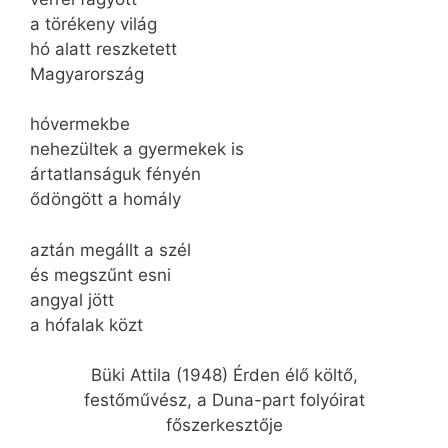
a törékeny világ
hó alatt reszketett
Magyarország
hóvermekbe
nehezültek a gyermekek is
ártatlanságuk fényén
ődöngött a homály
aztán megállt a szél
és megszűnt esni
angyal jött
a hófalak közt
Büki Attila (1948) Érden élő költő,
festőművész, a Duna-part folyóirat
főszerkesztője