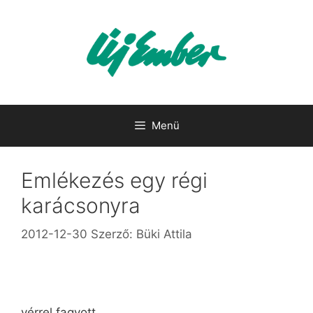
Kilépés
a
tartalomba
Menü
Emlékezés egy régi
karácsonyra
2012-12-30
Szerző:
Büki Attila
vérrel fagyott