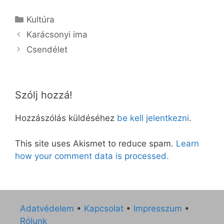
Kategória
Kultúra
Karácsonyi ima
Csendélet
Szólj hozzá!
Hozzászólás küldéséhez
be kell jelentkezni
.
This site uses Akismet to reduce spam.
Learn
how your comment data is processed.
Adatvédelem
•
Kapcsolat
•
Impresszum
•
Rólunk