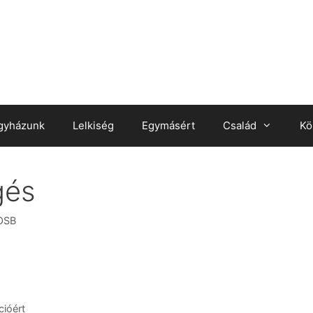
gyházunk
Lelkiség
Egymásért
Család
Kö
gés
 OSB
cióért