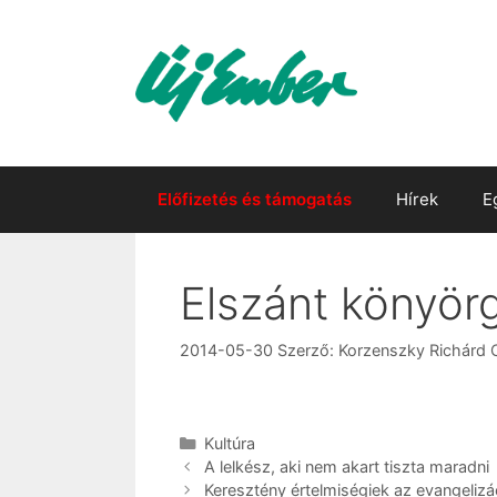
Kilépés
a
tartalomba
Előfizetés és támogatás
Hírek
E
Elszánt könyör
2014-05-30
Szerző:
Korzenszky Richárd
Kategória
Kultúra
A lelkész, aki nem akart tiszta maradni
Keresztény értelmiségiek az evangelizá