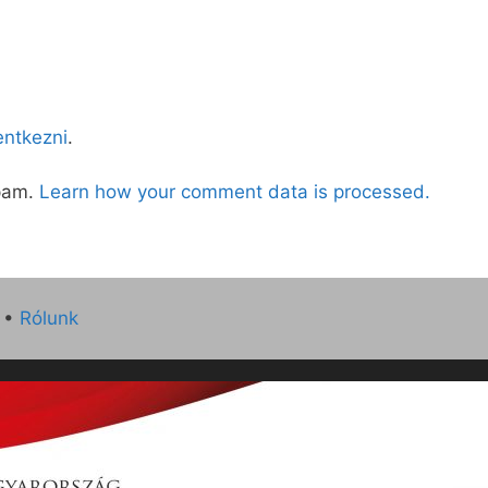
lentkezni
.
spam.
Learn how your comment data is processed.
•
Rólunk