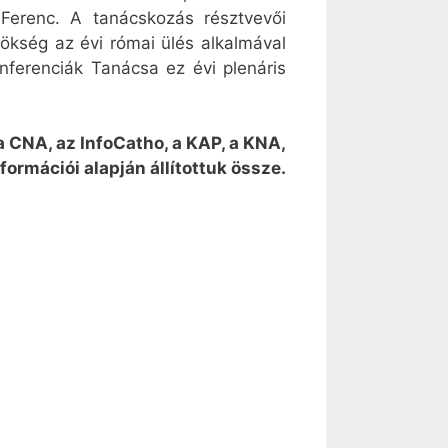
 Ferenc. A tanácskozás résztvevői
lnökség az évi római ülés alkalmával
nferenciák Tanácsa ez évi plenáris
 a CNA, az InfoCatho, a KAP, a KNA,
formációi alapján állítottuk össze.