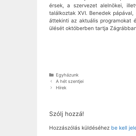
érsek, a szervezet alelnökei, il
találkoztak XVI. Benedek pápával, é
áttekinti az aktuális programokat
ülését októberben tartja Zágrábban
Kategória
Egyházunk
A hét szentjei
Hírek
Szólj hozzá!
Hozzászólás küldéséhez
be kell je