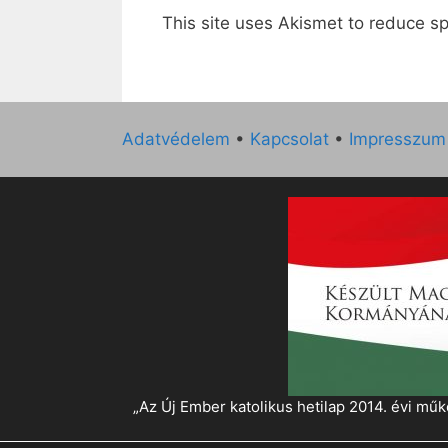
This site uses Akismet to reduce 
Adatvédelem
•
Kapcsolat
•
Impresszum
„Az Új Ember katolikus hetilap 2014. évi 