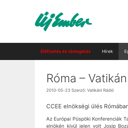
Kilépés
a
tartalomba
Előfizetés és támogatás
Hírek
E
Róma – Vatikán
2010-05-23
Szerző:
Vatikáni Rádió
CCEE elnökségi ülés Rómába
Az Európai Püspöki Konferenciák T
elnökén kívül jelen volt Josip Bo