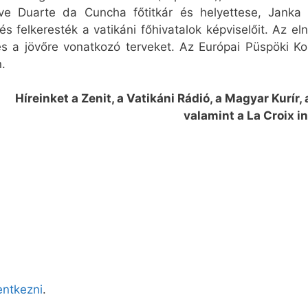
letve Duarte da Cuncha főtitkár és helyettese, Janka
s felkeresték a vatikáni főhivatalok képviselőit. Az e
 és a jövőre vonatkozó terveket. Az Európai Püspöki Ko
.
Híreinket a Zenit, a Vatikáni Rádió, a Magyar Kurír,
valamint a La Croix in
lentkezni
.