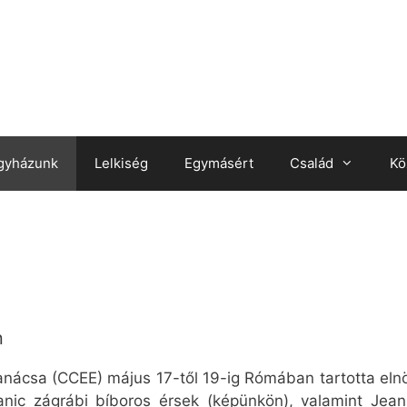
gyházunk
Lelkiség
Egymásért
Család
Kö
n
anácsa (CCEE) május 17-től 19-ig Rómában tartotta elnö
zanic zágrábi bíboros érsek (képünkön), valamint Jean