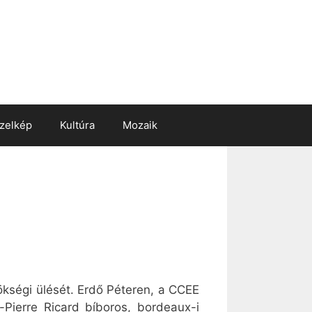
zelkép
Kultúra
Mozaik
kségi ülését. Erdő Péteren, a CCEE
-Pierre Ricard bíboros, bordeaux-i