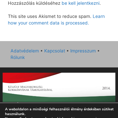
Hozzászólás küldéséhez
be kell jelentkezni
.
This site uses Akismet to reduce spam.
Learn
how your comment data is processed.
Adatvédelem
•
Kapcsolat
•
Impresszum
•
Rólunk
„Az Új Ember katolikus hetilap 2014. évi működésének
A weboldalon a minőségi felhasználói élmény érdekében sütiket
támogatását az EGYH-KCP-14-P-0121 sz. támogatási
használunk.
szerződés keretében 3 000 000 Ft összegben támogatta az