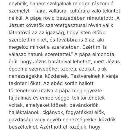
enyhítik, hanem szolgálnak minden rászoruló
személyt – fajra, vallásra, kultúrára való tekintet
nélkül. A pápa rövid beszédében rámutatott: „A
Jézust követők szeretetgesztusai révén válik
láthatóvá az az igazság, hogy Isten előbb
szeretett minket, és továbbra is ő az, aki
megelőz minket a szeretetben. Ezért mi is
válaszolhatunk szeretettel.” A pápa elmondta,
örül, hogy Jézus barátaival lehetett, mert Jézus
éppen a szenvedőket szereti, azokat, akik
nehézségekkel küzdenek. Testvéreinek kívánja
tekinteni őket. Az ebéd során hallott
történetekre utalva a pápa megjegyezte:
fájdalmas és emberséggel teli történetek
voltak, amelyeket idősek, bevándorlók,
hajléktalanok, cigányok, fogyatékkal élők,
gazdasági vagy egyéb nehézségekkel küzdők
beszéltek el. Azért jött el közéjük, hogy