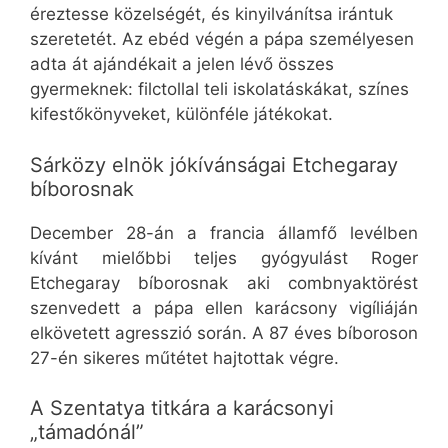
éreztesse közelségét, és kinyilvánítsa irántuk
szeretetét. Az ebéd végén a pápa személyesen
adta át ajándékait a jelen lévő összes
gyermeknek: filctollal teli iskolatáskákat, színes
kifestőkönyveket, különféle játékokat.
Sárközy elnök jókívánságai Etchegaray
bíborosnak
December 28-án a francia államfő levélben
kívánt mielőbbi teljes gyógyulást Roger
Etchegaray bíborosnak aki combnyaktörést
szenvedett a pápa ellen karácsony vigíliáján
elkövetett agresszió során. A 87 éves bíboroson
27-én sikeres műtétet hajtottak végre.
A Szentatya titkára a karácsonyi
„támadónál”