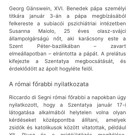
Georg Gänswein, XVI. Benedek pápa személyi
titkára január 3-án a pápa megbízásából
felkereste a subiacói pszichiátriai intézetben
Susanna Maiolo, 25 éves olasz-svájci
állampolgárságú nőt, aki karácsony este a
Szent Péter-bazilikában – zavart
elmeállapotban – elrántotta a pápát. A prelátus
kifejezte a Szentatya megbocsátását, és
érdeklődött az ápolt hogyléte felől.
A római főrabbi nyilatkozata
Riccardo di Segni római főrabbi a napokban úgy
nyilatkozott, hogy a Szentatya január 17-i
látogatása alkalmából helytelen volna olyan
kérdéseket középpontba állítani, amelyek
zsidók és katolikusok között vitatottak, például
XII. Piusz és a zsidóüldözés megítélése.