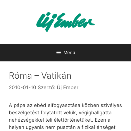
Kilépés
a
tartalomba
Menü
Róma – Vatikán
2010-01-10
Szerző:
Új Ember
A pápa az ebéd elfogyasztása közben szívélyes
beszélgetést folytatott velük, végighallgatta
nehézségekkel teli élettörténetüket. Ezen a
helyen ugyanis nem pusztán a fizikai éhséget