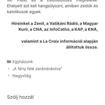
Ehelyett azt kell hangsúlyozni, amiben zsidók és
katolikusok egyek.
Híreinket a Zenit, a Vatikáni Rádió, a Magyar
Kurír, a CNA, az InfoCatho, a KAP, a KNA,
valamint a La Croix információi alapján
állítottuk össze.
Kategória
Egyházunk
„A fény felé zarándokolva”
Nagyvilág
Szólj hozzá!