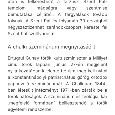
után is felkereshető a tarzuszi Szent Pál-
templom imádságra vagy szentmise
bemutatása céljából. A tárgyalások tovább
folynak. A Szent Pál-év folyamán 30 országból
négyszáztizenhat zarándokcsoport kereste fel
Szent Pál szülővárosát.
A chalki szeminárium megnyitásáért
Ertugrul Gunay török kultuszminiszter a Milliyet
című török lapban június 27-én megjelent
nyilatkozatában kijelentette: újra meg kell nyitni
a konstantinápolyi patriarchátus görög ortodox
papnevelő szemináriumát. A Chalkiban 1844-
ben létesült intézményt 1971-ben zárták be a
török hatóságok. A szeminárium és teológiai kar
„megfelelő formában” beillesztendő a török
egyetemi rendszerbe.