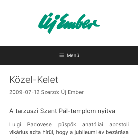
Kilépés
a
tartalomba
Menü
Közel-Kelet
2009-07-12
Szerző:
Új Ember
A tarzuszi Szent Pál-templom nyitva
Luigi Padovese püspök anatóliai apostoli
vikárius adta hírül, hogy a jubileumi év bezárása