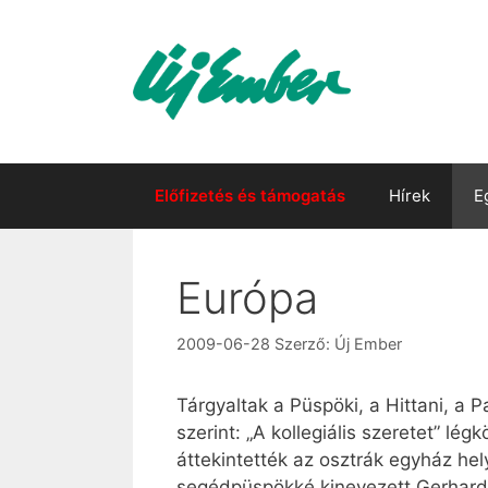
Kilépés
a
tartalomba
Előfizetés és támogatás
Hírek
E
Európa
2009-06-28
Szerző:
Új Ember
Tárgyaltak a Püspöki, a Hittani, a 
szerint: „A kollegiális szeretet” l
áttekintették az osztrák egyház hel
segédpüspökké kinevezett Gerhard