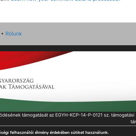
•
Rólunk
működésének támogatását az EGYH-KCP-14-P-0121 sz. támogatás
tá
ségi felhasználói élmény érdekében sütiket használunk.
eratePress