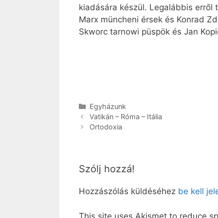
kiadására készül. Legalábbis erről
Marx müncheni érsek és Konrad Zdars
Skworc tarnowi püspök és Jan Kopi
Kategória
Egyházunk
Vatikán – Róma – Itália
Ortodoxia
Szólj hozzá!
Hozzászólás küldéséhez
be kell je
This site uses Akismet to reduce 