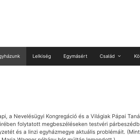
gyházunk
Lelkiség
Egymásért
Család
Kö
Papi, a Nevelésügyi Kongregáció és a Világiak Pápai Tan
égkörében folytatott megbeszéléseken testvéri párbeszéd
yzetét és a linzi egyházmegye aktuális problémáit. (Mint
 Maria Wagner néhány hét múltán lemondott.)