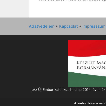
Adatvédelem
•
Kapcsolat
•
Impresszum
„Az Új Ember katolikus hetilap 2014. évi 
A weboldalon a minő
© 2026 Magyar Kurír - Új Ember
• Készült
Gen