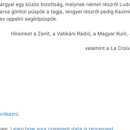
 tárgyal egy közös bizottság, melynek német részről Lu
a görlitzi püspök a tagja, lengyel részről pedig Kazimi
ev oppelni segédpüspök.
Híreinket a Zenit, a Vatikáni Rádió, a Magyar Kurír
valamint a La Croix 
lentkezni
.
spam.
Learn how your comment data is processed.