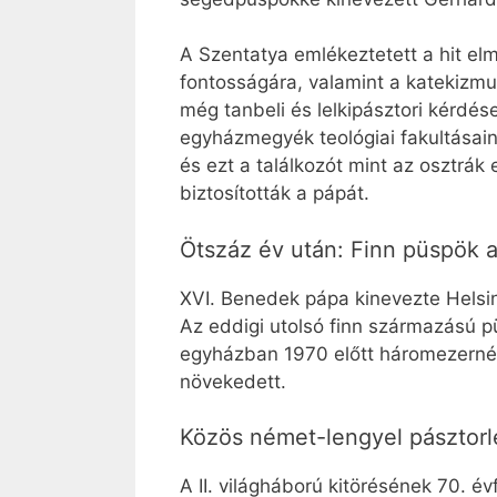
A Szentatya emlékeztetett a hit elmé
fontosságára, valamint a katekizmu
még tanbeli és lelkipásztori kérdés
egyházmegyék teológiai fakultásai
és ezt a találkozót mint az osztrák
biztosították a pápát.
Ötszáz év után: Finn püspök 
XVI. Benedek pápa kinevezte Helsi
Az eddigi utolsó finn származású pü
egyházban 1970 előtt háromezernél
növekedett.
Közös német-lengyel pásztorl
A II. világháború kitörésének 70. é