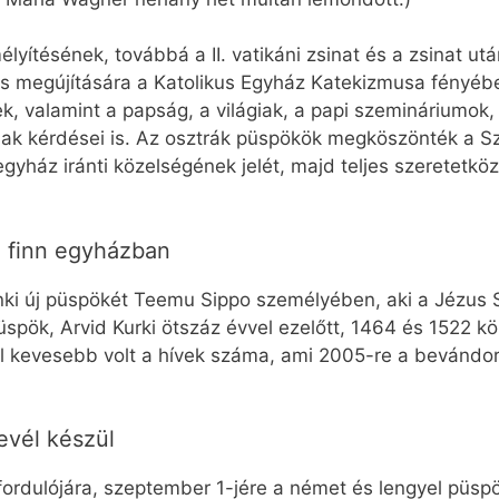
lyítésének, továbbá a II. vatikáni zsinat és a zsinat után
s megújítására a Katolikus Egyház Katekizmusa fényébe
ek, valamint a papság, a világiak, a papi szemináriumok, 
nak kérdései is. Az osztrák püspökök megköszönték a S
 egyház iránti közelségének jelét, majd teljes szeretetk
a finn egyházban
nki új püspökét Teemu Sippo személyében, aki a Jézus S
spök, Arvid Kurki ötszáz évvel ezelőtt, 1464 és 1522 kö
 kevesebb volt a hívek száma, ami 2005-re a bevándorl
evél készül
vfordulójára, szeptember 1-jére a német és lengyel püsp