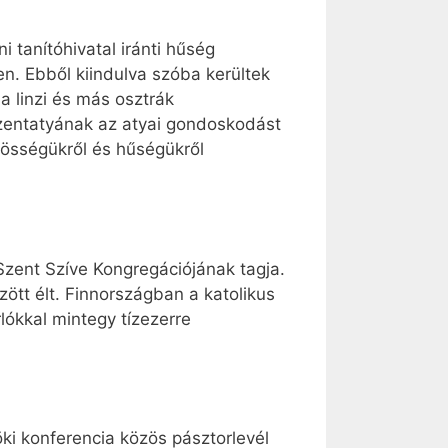
i tanítóhivatal iránti hűség
n. Ebből kiindulva szóba kerültek
a linzi és más osztrák
zentatyának az atyai gondoskodást
özösségükről és hűségükről
zent Szíve Kongregációjának tagja.
zött élt. Finnországban a katolikus
ókkal mintegy tízezerre
öki konferencia közös pásztorlevél