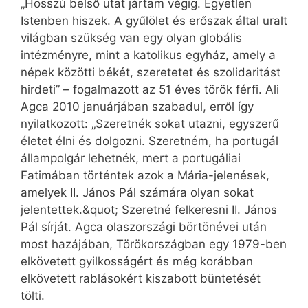
„Hosszú belső utat jártam végig. Egyetlen
Istenben hiszek. A gyűlölet és erőszak által uralt
világban szükség van egy olyan globális
intézményre, mint a katolikus egyház, amely a
népek közötti békét, szeretetet és szolidaritást
hirdeti” – fogalmazott az 51 éves török férfi. Ali
Agca 2010 januárjában szabadul, erről így
nyilatkozott: „Szeretnék sokat utazni, egyszerű
életet élni és dolgozni. Szeretném, ha portugál
állampolgár lehetnék, mert a portugáliai
Fatimában történtek azok a Mária-jelenések,
amelyek II. János Pál számára olyan sokat
jelentettek.&quot; Szeretné felkeresni II. János
Pál sírját. Agca olaszországi börtönévei után
most hazájában, Törökországban egy 1979-ben
elkövetett gyilkosságért és még korábban
elkövetett rablásokért kiszabott büntetését
tölti.