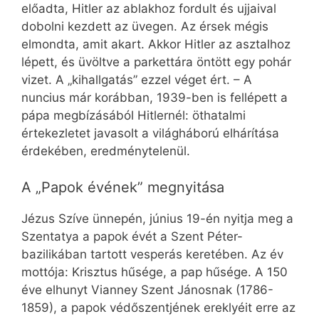
előadta, Hitler az ablakhoz fordult és ujjaival
dobolni kezdett az üvegen. Az érsek mégis
elmondta, amit akart. Akkor Hitler az asztalhoz
lépett, és üvöltve a parkettára öntött egy pohár
vizet. A „kihallgatás” ezzel véget ért. – A
nuncius már korábban, 1939-ben is fellépett a
pápa megbízásából Hitlernél: öthatalmi
értekezletet javasolt a világháború elhárítása
érdekében, eredménytelenül.
A „Papok évének” megnyitása
Jézus Szíve ünnepén, június 19-én nyitja meg a
Szentatya a papok évét a Szent Péter-
bazilikában tartott vesperás keretében. Az év
mottója: Krisztus hűsége, a pap hűsége. A 150
éve elhunyt Vianney Szent Jánosnak (1786-
1859), a papok védőszentjének ereklyéit erre az